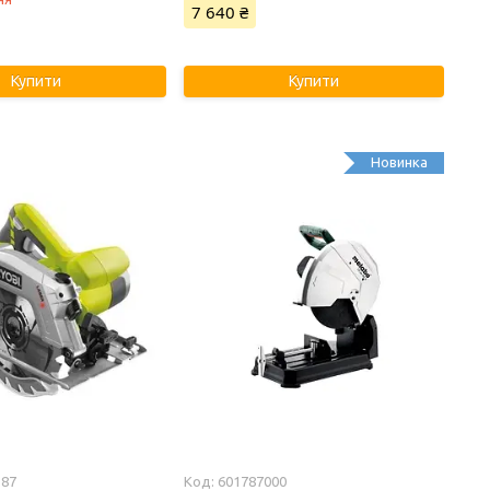
7 640 ₴
Купити
Купити
Новинка
387
601787000