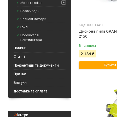
Мототехніка
Велосипеди
Човнові мотори
000013411
Грилі
Дискова пила GRAN
Промислові
2150
Вентилятори
В наявності
Новини
2 184 ₴
Статті
Купити
Презентації та документи
Про нас
Відгуки
доставка та оплата
Фільтри