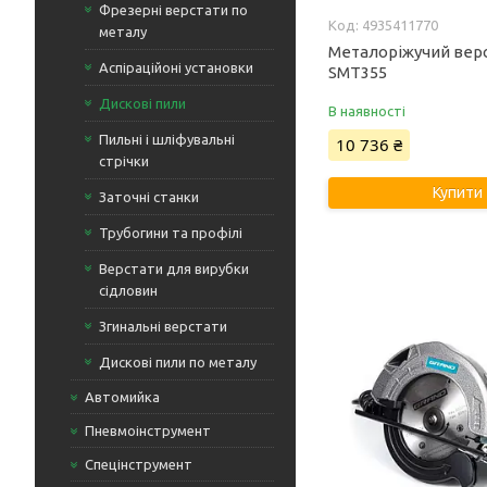
Фрезерні верстати по
4935411770
металу
Металоріжучий вер
Аспіраційоні установки
SMT355
Дискові пили
В наявності
Пильні і шліфувальні
10 736 ₴
стрічки
Купити
Заточні станки
Трубогини та профілі
Верстати для вирубки
сідловин
Згинальні верстати
Дискові пили по металу
Автомийка
Пневмоінструмент
Спецінструмент