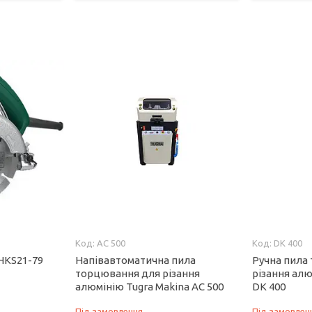
AC 500
DK 400
HKS21-79
Напівавтоматична пила
Ручна пила
торцювання для різання
різання алю
алюмінію Tugra Makina AC 500
DK 400
Під замовлення
Під замовлен