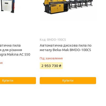
BMDO-100CS
атична пила
Автоматична дискова пила по
 для різання
металу Beka-Mak BMDO-100CS
gra Makina AC 550
Під замовлення
ня
2 953 730 ₴
Купити
Купити