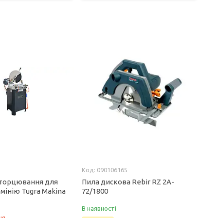
090106165
 торцювання для
Пила дискова Rebir RZ 2A-
мінію Tugra Makina
72/1800
В наявності
ня