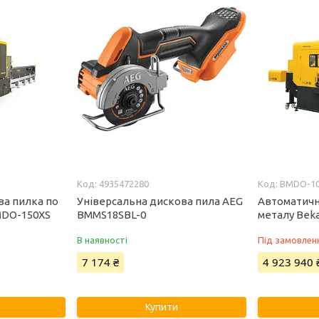
4935472280
BMDO-1
ва пилка по
Універсальна дискова пила AEG
Автоматичн
MDO-150XS
BMMS18SBL-0
металу Bek
В наявності
Під замовлен
7 174 ₴
4 923 940 
Купити