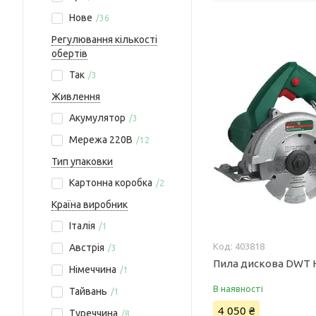
Нове
36
Регулювання кількості
обертів
Так
3
Живлення
Акумулятор
3
Мережа 220В
12
Тип упаковки
Картонна коробка
2
Країна виробник
Італія
1
403818
Австрія
3
Пила дискова DWT 
Німеччина
1
В наявності
Тайвань
1
4 050 ₴
Туреччина
8