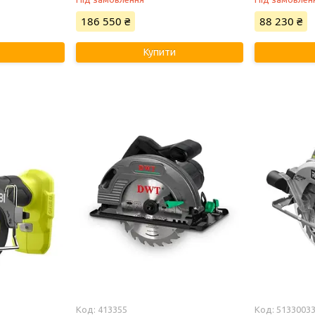
186 550 ₴
88 230 ₴
Купити
413355
5133003