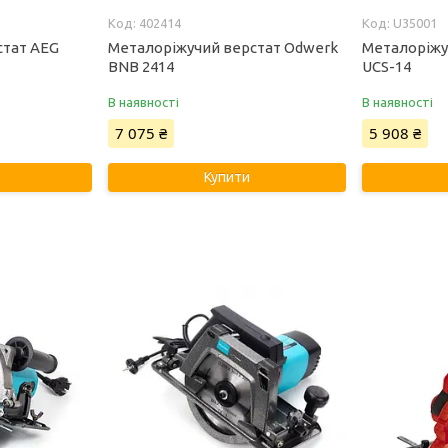
402414
U35001
стат AEG
Металоріжучий верстат Odwerk
Металоріжу
BNB 2414
UCS-14
В наявності
В наявності
7 075 ₴
5 908 ₴
Купити