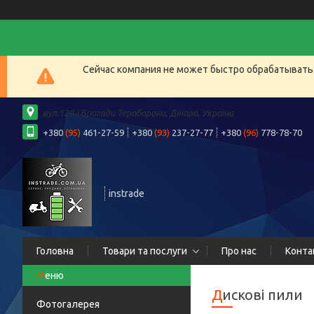
Сейчас компания не может быстро обрабатывать 
вул.128-ї Бригади Тероборони, Дніпро, Україна
+380
(95)
461-27-59
+380
(93)
237-27-77
+380
(96)
778-78-70
instrade
Головна
Товари та послуги
Про нас
Конта
Дискові пили
Фотогалерея