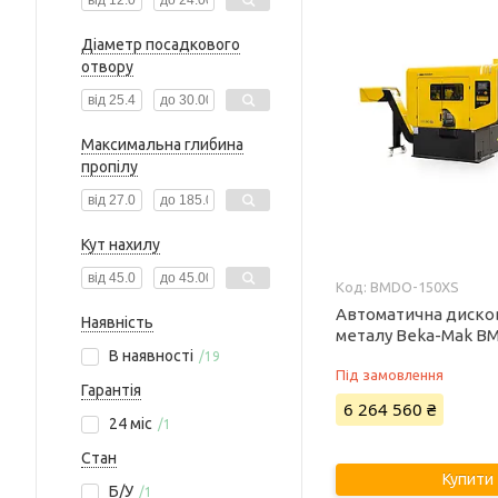
Діаметр посадкового
отвору
Максимальна глибина
пропілу
Кут нахилу
BMDO-150XS
Автоматична диско
Наявність
металу Beka-Mak B
В наявності
19
Під замовлення
Гарантія
6 264 560 ₴
24 міс
1
Стан
Купити
Б/У
1