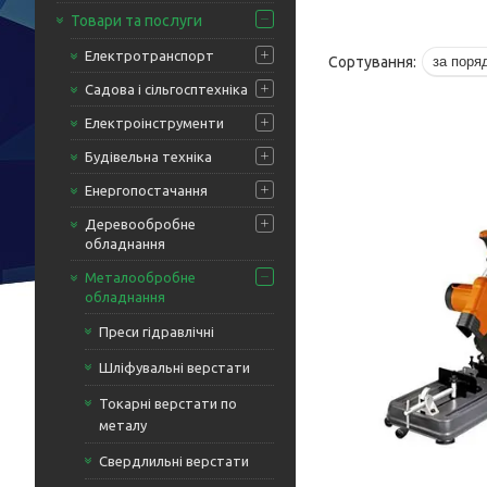
Товари та послуги
Електротранспорт
Садова і сільгосптехніка
Електроінструменти
Будівельна техніка
Енергопостачання
Деревообробне
обладнання
Металообробне
обладнання
Преси гідравлічні
Шліфувальні верстати
Токарні верстати по
металу
Свердлильні верстати