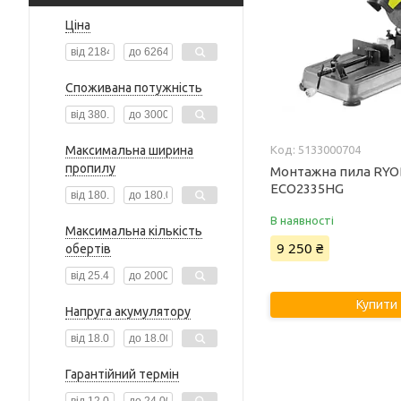
Ціна
Споживана потужність
Максимальна ширина
5133000704
пропилу
Монтажна пила RYO
ECO2335HG
В наявності
Максимальна кількість
9 250 ₴
обертів
Купити
Напруга акумулятору
Гарантійний термін