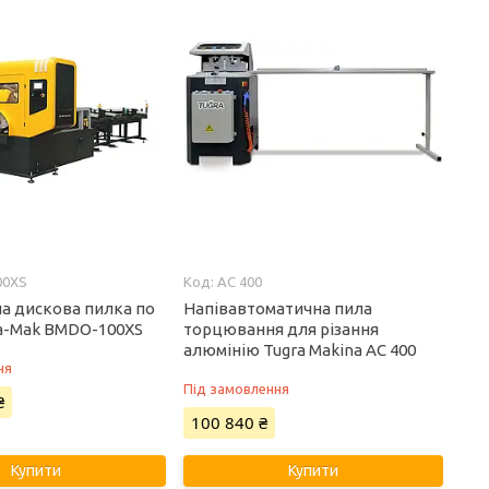
00XS
AC 400
а дискова пилка по
Напівавтоматична пила
a-Mak BMDO-100XS
торцювання для різання
алюмінію Tugra Makina AC 400
ня
Під замовлення
₴
100 840 ₴
Купити
Купити