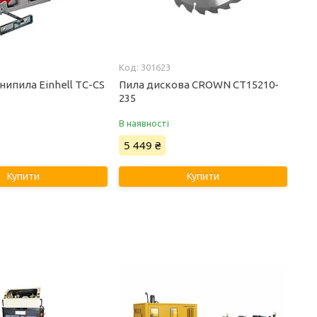
301623
нипила Einhell TC-CS
Пила дискова CROWN CT15210-
235
В наявності
5 449 ₴
Купити
Купити