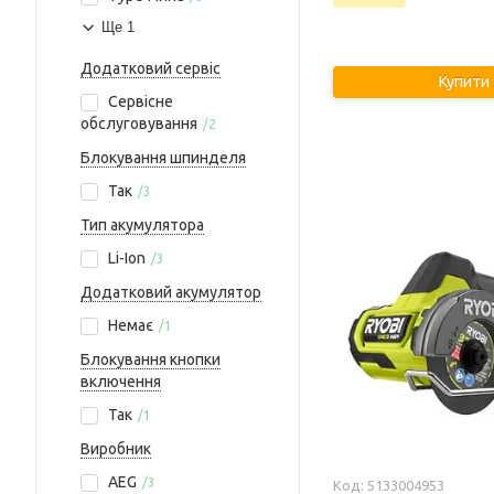
Ще 1
Додатковий сервіс
Купити
Сервісне
обслуговування
2
Блокування шпинделя
Так
3
Тип акумулятора
Li-Ion
3
Додатковий акумулятор
Немає
1
Блокування кнопки
включення
Так
1
Виробник
AEG
3
5133004953