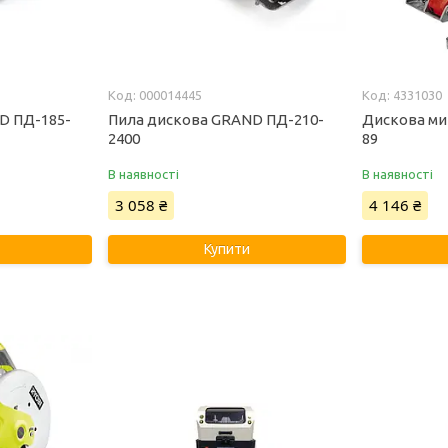
000014445
4331030
D ПД-185-
Пила дискова GRAND ПД-210-
Дискова ми
2400
89
В наявності
В наявності
3 058 ₴
4 146 ₴
Купити