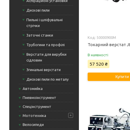
Аспіраційоні установки
Дискові пили
Пильні і шліфувальні
стрічки
Заточні станки
50000900M
Токарний верстат J
Трубогини та профілі
Верстати для вирубки
В наявності
сідловин
57 520 ₴
Згинальні верстати
Купити
Дискові пили по металу
Автомийка
Пневмоінструмент
Спецінструмент
Мототехніка
Велосипеди