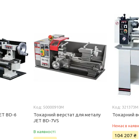
50000910M
321373M
ET BD-6
Токарний верстат для металу
Токарний в
JET BD-7VS
Немає в наявн
В наявності
104 207 ₴