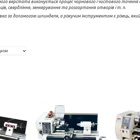
о верстата виконується процес чорнового і чистового точіння цилін
рців, свердління, зенкерування та розгортання отворів і т. п.
а за допомогою шпинделя, а ріжучим інструментом є різець, який