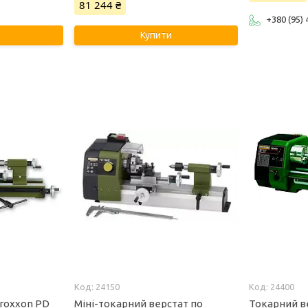
81 244 ₴
+380 (95)
Купити
24150
24400
roxxon PD
Міні-токарний верстат по
Токарний в