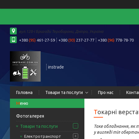
вул.128-ї Бригади Тероборони, Дніпро, Україна
+380
(95)
461-27-59
+380
(93)
237-27-77
+380
(96)
778-78-70
instrade
Головна
Товари та послуги
Про нас
Конта
Токарні верст
Фотогалерея
Товари та послуги
Таке обладнання, як 
у вигляді тіл обертан
Електротранспорт