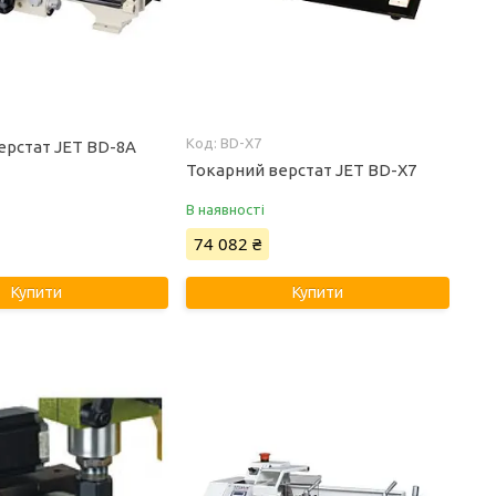
BD-X7
ерстат JET BD-8А
Токарний верстат JET BD-X7
В наявності
74 082 ₴
Купити
Купити