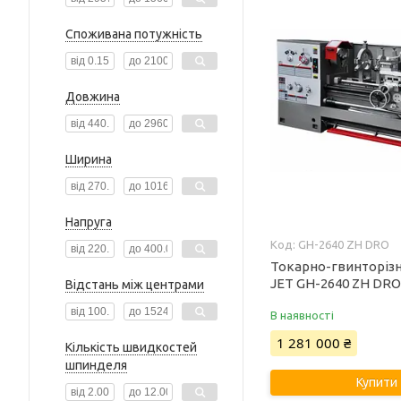
Споживана потужність
Довжина
Ширина
Напруга
GH-2640 ZH DRO
Токарно-гвинторіз
JET GH-2640 ZH DR
Відстань між центрами
В наявності
1 281 000 ₴
Кількість швидкостей
шпинделя
Купити