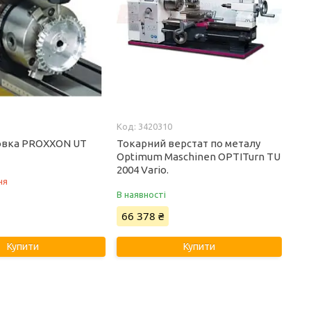
3420310
овка PROXXON UT
Токарний верстат по металу
Optimum Maschinen OPTITurn TU
2004 Vario.
ня
В наявності
66 378 ₴
Купити
Купити