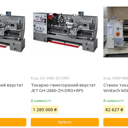
GH-2660-ZH DRO
0000148
ний верстат
Токарно-гвинторізний верстат
Cтанок ток
O
JET GH-2660-ZH DRO+RFS
Wintech WS
В наявності
В наявності
1 285 000 ₴
82 627 ₴
Купити