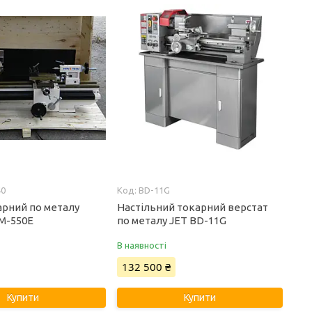
40
BD-11G
арний по металу
Настільний токарний верстат
M-550E
по металу JET BD-11G
В наявності
132 500 ₴
Купити
Купити