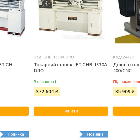
GHB-1330A DRO
24423
ET GH-
Токарний станок JET GHB-1330A
Ділова гол
DRO
400/CNC
В наявності
Під замовлен
372 604 ₴
35 909 ₴
Купити
Новинка
Новинка