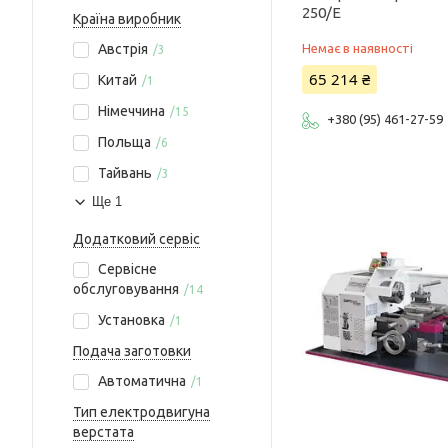
250/E
Країна виробник
Немає в наявності
Австрія
3
65 214 ₴
Китай
1
Німеччина
15
+380 (95) 461-27-59
Польща
6
Тайвань
3
Ще 1
Додатковий сервіс
Сервісне
обслуговування
14
Установка
1
Подача заготовки
Автоматична
1
Тип електродвигуна
верстата