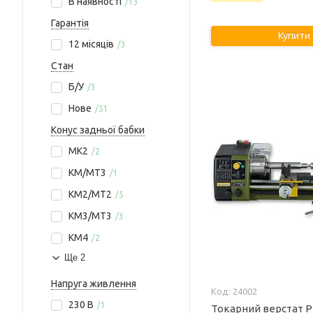
В наявності
13
Гарантія
Купити
12 місяців
3
Стан
Б/У
3
Нове
51
Конус задньої бабки
MK2
2
КМ/MT3
1
КМ2/MT2
5
КМ3/MT3
3
КМ4
2
Ще 2
Напруга живлення
24002
230 В
1
Токарний верстат P