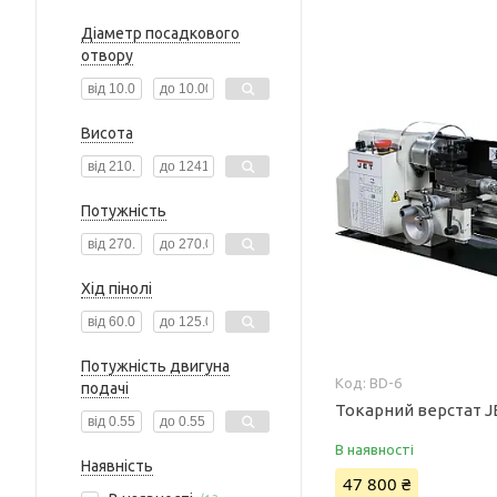
Діаметр посадкового
отвору
Висота
Потужність
Хід пінолі
Потужність двигуна
BD-6
подачі
Токарний верстат J
В наявності
Наявність
47 800 ₴