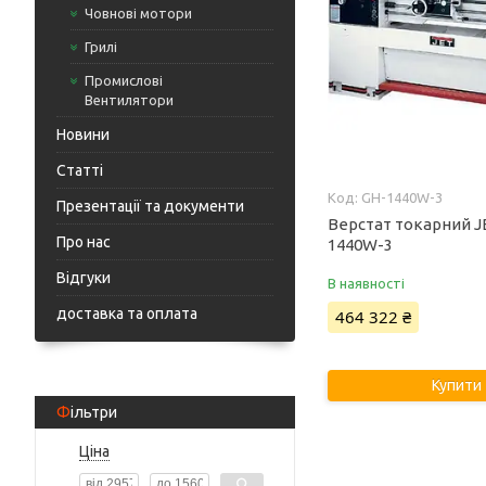
Човнові мотори
Грилі
Промислові
Вентилятори
Новини
Статті
GH-1440W-3
Презентації та документи
Верстат токарний J
Про нас
1440W-3
Відгуки
В наявності
доставка та оплата
464 322 ₴
Купити
Фільтри
Ціна