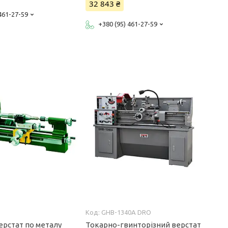
32 843 ₴
 461-27-59
+380 (95) 461-27-59
GHB-1340A DRO
ерстат по металу
Токарно-гвинторізний верстат