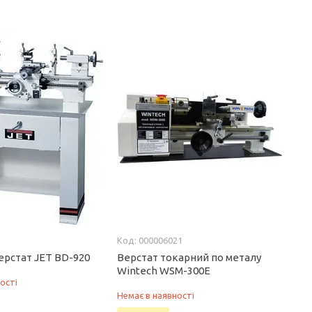
000006021
ерстат JET BD-920
Верстат токарний по металу
Wintech WSM-300E
ості
Немає в наявності