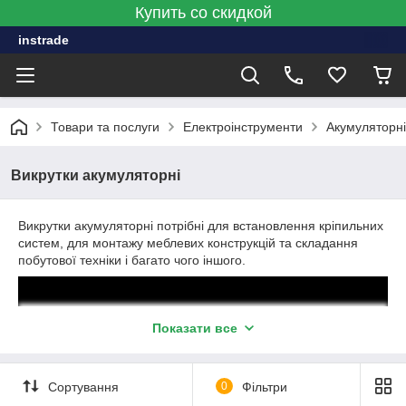
Купить со скидкой
instrade
Товари та послуги
Електроінструменти
Акумуляторні
Викрутки акумуляторні
Викрутки акумуляторні потрібні для встановлення кріпильних
систем, для монтажу меблевих конструкцій та складання
побутової техніки і багато чого іншого.
Показати все
Сортування
0
Фільтри