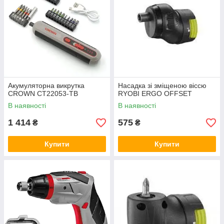
Акумуляторна викрутка
Насадка зі зміщеною віссю
CROWN CT22053-TB
RYOBI ERGO OFFSET
В наявності
В наявності
1 414
575
₴
₴
Купити
Купити