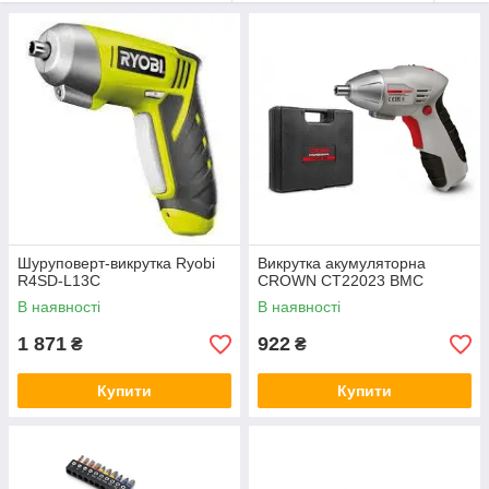
Шуруповерт-викрутка Ryobi
Викрутка акумуляторна
R4SD-L13C
CROWN CT22023 BMC
В наявності
В наявності
1 871
922
₴
₴
Купити
Купити