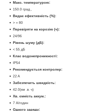
Макс. температурою:
150.0 град.,
Видає ефективність (%):
> = 80
Перевіряти на корозію (ч):
24/96
Рівень шуму (дБ):
< 55 дБ
Клас водонепроникності:
IP54
Рекомендується контролер:
22 A
Забезпечить швидкість:
42.0(км .в. ч)
Хв. ємність аккум.:
7 А/годин
Одного заряду: