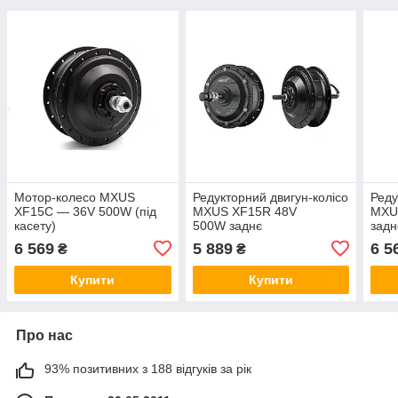
Мотор-колесо MXUS
Редукторний двигун-колісо
Реду
XF15C — 36V 500W (під
MXUS XF15R 48V
MXU
касету)
500W заднє
задн
6 569
5 889
6 5
₴
₴
Купити
Купити
Про нас
93% позитивних з 188 відгуків за рік