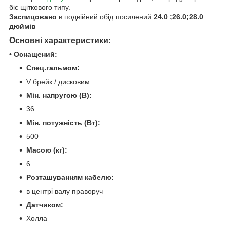
біс щіткового типу.
Заспицовано
в подвійний обід посилений
24.0 ;26.0;28.0
дюймів
Основні характеристики:
• Оснащений:
Спец.гальмом:
V брейк / дисковим
Мін. напругою (В):
36
Мін. потужність (Вт):
500
Масою (кг):
6.
Розташуванням кабелю:
в центрі валу праворуч
Датчиком:
Холла