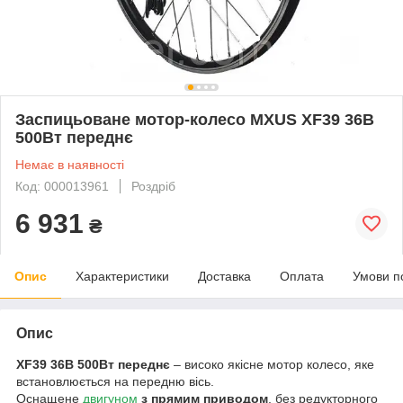
Заспицьоване мотор-колесо MXUS XF39 36В
500Вт переднє
Немає в наявності
Код: 000013961
Роздріб
6 931
₴
Опис
Характеристики
Доставка
Оплата
Умови п
Опис
XF39 36В 500Вт переднє
– високо якісне мотор колесо, яке
встановлюється на передню вісь.
Оснащене
двигуном
з прямим приводом
, без редукторного