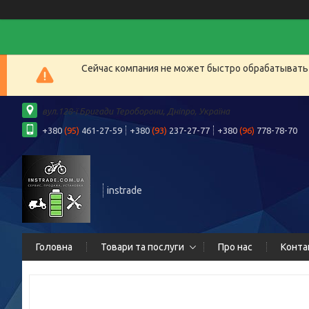
Сейчас компания не может быстро обрабатывать 
вул.128-ї Бригади Тероборони, Дніпро, Україна
+380
(95)
461-27-59
+380
(93)
237-27-77
+380
(96)
778-78-70
instrade
Головна
Товари та послуги
Про нас
Конта