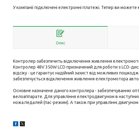
У компанії підключені електронні платежі. Тепер ви можете
Опис
Контролер забезпечить відключення живлення електромотор
Контролер 48V 350W LCD призначений для роботи з LCD-ди
відсіку - це гарантує надійний захист від можливих пошкод
забезпечується відключення живлення електромотора автома
Основне назначене даного контролера - забезпечуванню о
велоаппарате. Для управління електродвигуном в наступних
ножа.педалей (пас-режим). А також при управлінні двигуном і