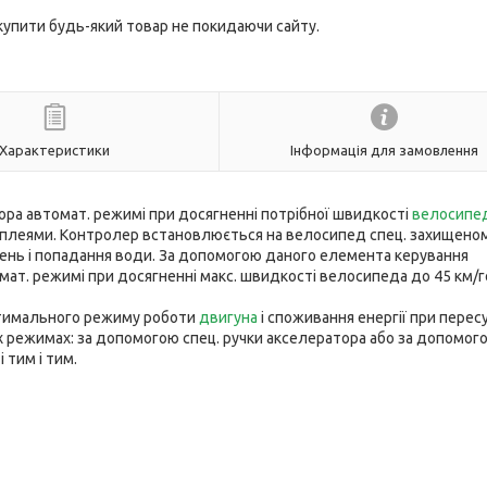
 купити будь-який товар не покидаючи сайту.
Характеристики
Інформація для замовлення
а автомат. режимі при досягненні потрібної швидкості
велосипе
сплеями. Контролер встановлюється на велосипед спец. захищено
жень і попадання води. За допомогою даного елемента керування
т. режимі при досягненні макс. швидкості велосипеда до 45 км/г
птимального режиму роботи
двигуна
і споживання енергії при пересу
 режимах: за допомогою спец. ручки акселератора або за допомог
 тим і тим.