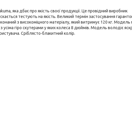
uma, яка дбає про якість своєї продукції. Це провідний виробник
скається тестують на якість. Великий термін застосування гаранто
онаний з високоміцного матеріалу, який витримує 120 кг. Модель 
з усіма гіро скутерами у яких колеса 8 дюймів. Модель володіє яс
истувача. Сріблясто-блакитний колір.