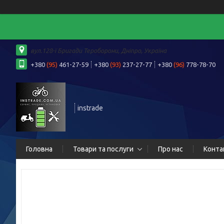
вул.128-ї Бригади Тероборони, Дніпро, Україна
+380
(95)
461-27-59
+380
(93)
237-27-77
+380
(96)
778-78-70
instrade
Головна
Товари та послуги
Про нас
Конта