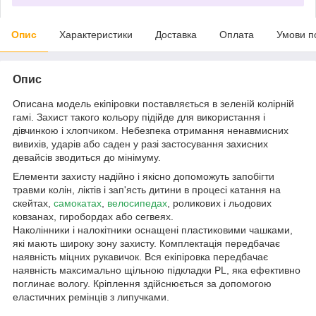
Опис
Характеристики
Доставка
Оплата
Умови п
Опис
Описана модель екіпіровки поставляється в зеленій колірній
гамі. Захист такого кольору підійде для використання і
дівчинкою і хлопчиком. Небезпека отримання ненавмисних
вивихів, ударів або саден у разі застосування захисних
девайсів зводиться до мінімуму.
Елементи захисту надійно і якісно допоможуть запобігти
травми колін, ліктів і зап'ясть дитини в процесі катання на
скейтах,
самокатах
,
велосипедах
, роликових і льодових
ковзанах, гиробордах або сегвеях.
Наколінники і налокітники оснащені пластиковими чашками,
які мають широку зону захисту. Комплектація передбачає
наявність міцних рукавичок. Вся екіпіровка передбачає
наявність максимально щільною підкладки PL, яка ефективно
поглинає вологу. Кріплення здійснюється за допомогою
еластичних ремінців з липучками.