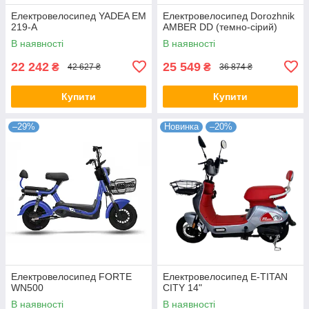
Електровелосипед YADEA EM
Електровелосипед Dorozhnik
219-A
AMBER DD (темно-сірий)
В наявності
В наявності
22 242
25 549
₴
₴
42 627 ₴
36 874 ₴
Купити
Купити
–29%
Новинка
–20%
Електровелосипед FORTE
Електровелосипед E-TITAN
WN500
CITY 14"
В наявності
В наявності