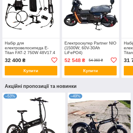
Набір для
Електроскутер Partner NIO
Набі
електровелосипеда E-
(1500W; 60V-30Ah
елек
Titan FAT-2 750W 48V17.4
LiFePO4)
Tita
Ah (Задній)
(Зад
32 400
52 548
31 
₴
₴
54 360 ₴
Купити
Купити
Акційні пропозиції та новинки
–53%
–49%