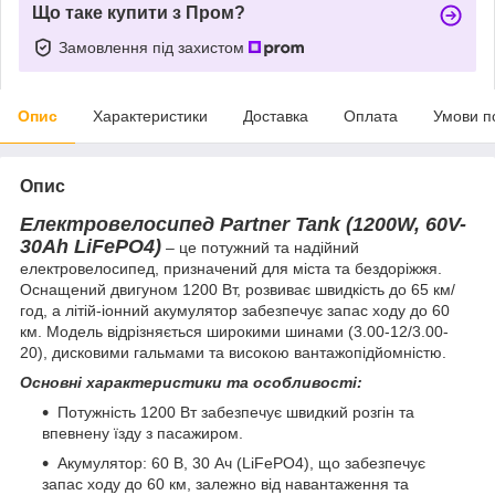
Що таке купити з Пром?
Замовлення під захистом
Опис
Характеристики
Доставка
Оплата
Умови п
Опис
Електровелосипед Partner Tank (1200W, 60V-
30Ah LiFePO4)
– це потужний та надійний
електровелосипед, призначений для міста та бездоріжжя.
Оснащений двигуном 1200 Вт, розвиває швидкість до 65 км/
год, а літій-іонний акумулятор забезпечує запас ходу до 60
км. Модель відрізняється широкими шинами (3.00-12/3.00-
20), дисковими гальмами та високою вантажопідйомністю.
Основні характеристики та особливості:
Потужність 1200 Вт забезпечує швидкий розгін та
впевнену їзду з пасажиром.
Акумулятор: 60 В, 30 Ач (LiFePO4), що забезпечує
запас ходу до 60 км, залежно від навантаження та