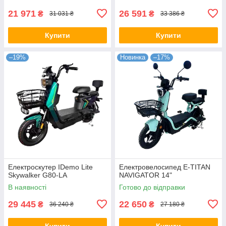
21 971
26 591
₴
₴
31 031 ₴
33 386 ₴
Купити
Купити
–19%
Новинка
–17%
Електроскутер IDemo Lite
Електровелосипед E-TITAN
Skywalker G80-LA
NAVIGATOR 14"
В наявності
Готово до відправки
29 445
22 650
₴
₴
36 240 ₴
27 180 ₴
Купити
Купити