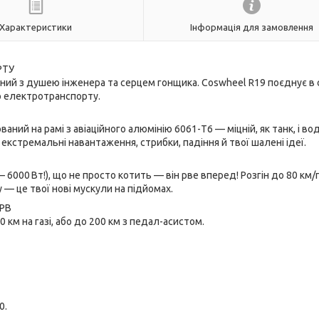
Характеристики
Інформація для замовлення
РТУ
ний з душею інженера та серцем гонщика. Coswheel R19 поєднує в 
о електротранспорту.
аний на рамі з авіаційного алюмінію 6061-T6 — міцній, як танк, і во
є екстремальні навантаження, стрибки, падіння й твої шалені ідеї.
 6000 Вт!), що не просто котить — він рве вперед! Розгін до 80 км/
 — це твої нові мускули на підйомах.
ЕРВ
0 км на газі, або до 200 км з педал-асистом.
0.