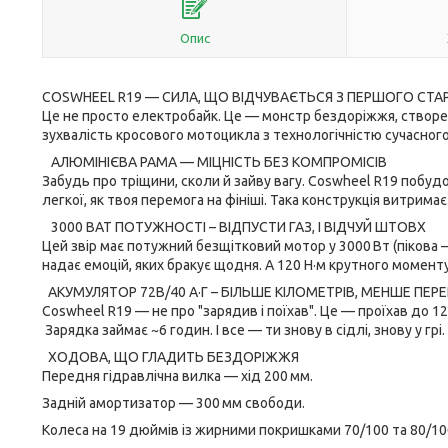
Опис
COSWHEEL R19 — СИЛА, ЩО ВІДЧУВАЄТЬСЯ З ПЕРШОГО СТА
Це не просто електробайк. Це — монстр бездоріжжя, створе
зухвалість кросового мотоцикла з технологічністю сучасног
АЛЮМІНІЄВА РАМА — МІЦНІСТЬ БЕЗ КОМПРОМІСІВ
Забудь про тріщини, сколи й зайву вагу. Coswheel R19 побудов
легкої, як твоя перемога на фініші. Така конструкція витрима
3000 ВАТ ПОТУЖНОСТІ – ВІДПУСТИ ГАЗ, І ВІДЧУЙ ШТОВХ
Цей звір має потужний безщітковий мотор у 3000 Вт (пікова —
надає емоцій, яких бракує щодня. А 120 Н·м крутного моменту
АКУМУЛЯТОР 72В/40 А·Г – БІЛЬШЕ КІЛОМЕТРІВ, МЕНШЕ ПЕР
Coswheel R19 — не про "зарядив і поїхав". Це — проїхав до 12
Зарядка займає ~6 годин. І все — ти знову в сідлі, знову у грі.
ХОДОВА, ЩО ГЛАДИТЬ БЕЗДОРІЖЖЯ
Передня гідравлічна вилка — хід 200 мм.
Задній амортизатор — 300 мм свободи.
Колеса на 19 дюймів із жирними покришками 70/100 та 80/10