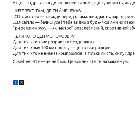
А ще — гідравлічні двопоршневі гальма, що зупиняють, як д
ІНТЕЛЕКТ ТАМ, ДЕ ТИ Й НЕ ЧЕКАВ
LCD-дисплей — завжди перед очима: швидкість, заряд, реж
LED-світло — бачиш усе і тебе видно з будь-якої ями чи стеж
Три режими руху — як настрої: розслаблений, спортивний або
ДЛЯ КОГО ЦЕЙ МОТОРОЗВІР?
Для тих, хто хоче розривати бездоріжжя.
Для тих, кому 100 км пробігу — це тільки розігрів.
Для тих, хто не визнає компромісів, а тільки якість, силу і дра
Coswheel R19 — це не байк. Це виклик. Це ти на максимумі.