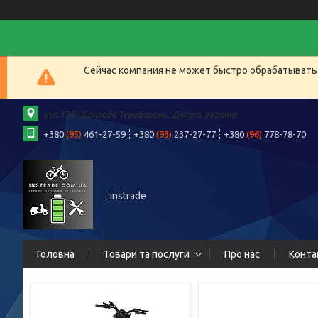
Сейчас компания не может быстро обрабатывать 
вул.128-ї Бригади Тероборони, Дніпро, Україна
+380
(95)
461-27-59
+380
(93)
237-27-77
+380
(96)
778-78-70
instrade
Головна
Товари та послуги
Про нас
Конта