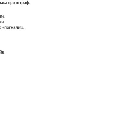
умка про штраф.
им.
ки.
 «погнали!».
йв.