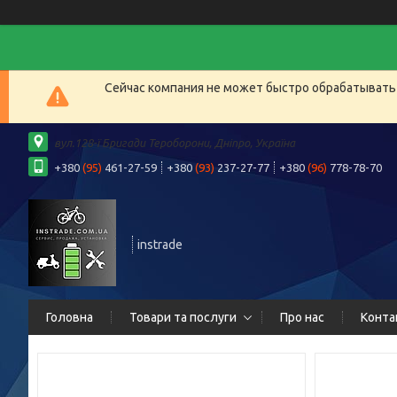
Сейчас компания не может быстро обрабатывать 
вул.128-ї Бригади Тероборони, Дніпро, Україна
+380
(95)
461-27-59
+380
(93)
237-27-77
+380
(96)
778-78-70
instrade
Головна
Товари та послуги
Про нас
Конта