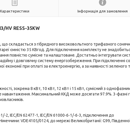
Характеристики
Інформація для замовлення
H3/HV RESS-35KW
 що складається з гібридного високовольтного трифазного соняч
атареї ємністю 35 КВгод. Для підключення комплекту не знадобить
ання повністю сумісне та налаштоване. Достатньо інтегрувати сис
надійну і довговічну систему енергозбереження. При підключенні с
ої економії при оплаті за електроенергію, а за наявності зеленого 
ості, зокрема 8 кВт, 10 кВт, 12 кВт і 15 кВт, сумісний з однофазним
 навантаження. Максимальний ККД може досягати 97.9%. 3-фазні г
мовласників.
/-2, IEC/EN 62477-1, IEC/EN 61000-6-1/-6-3, підключення до
Німеччини: VDE4105/0124, до мережі Великобританії: G99, Південно