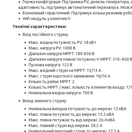
Гнучка конфігурація. Підтримка PV, дизель-генератора,
адаптивність, підтримує автоматичний перезапуск. Можл
Економний і практичний. Підтримує кілька режимів ро
WiFi модуль у комплекті
Технічні характеристики:
Вхід постійного струму
Макс. вхідна потужність PV: 18 кВт
Макс. напруга PV: 1000 В
Діапазон напруги MPPT: 180-850 В
Діапазон напруги повної потужності MPPT: 510~850 
Пускова напруга: 125 В
Макс. вхідний струм на MPPT: 13/13 A
Макс. струм короткого замикання: 16/16 А
Кількість рейок MPPT: 2
Кількість MPPT / макс. кількість елементів входу: 1/
Номінальна вхідна напруга: 700 В
Вихід змінного струму
Номінальна вихідна потужність до мережі: 12 кВА
Макс. повна потужність до мережі: 13.2 кВА
Макс. повна потужність від мережі: 26.4 кВА
Макс. повний струм від мережі: 38.2 А
Номінальний вихідний струм до мережі: 17.3 A