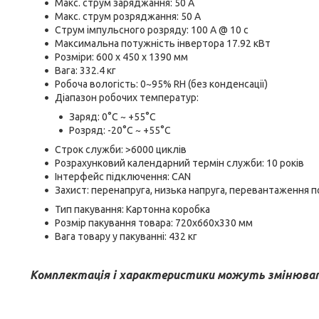
Макс. струм заряджання: 50 А
Макс. струм розряджання: 50 А
Струм імпульсного розряду: 100 A @ 10 с
Максимальна потужність інвертора 17.92 кВт
Розміри: 600 х 450 х 1390 мм
Вага: 332.4 кг
Робоча вологість: 0~95% RH (без конденсації)
Діапазон робочих температур:
Заряд: 0°C ~ +55°C
Розряд: -20°C ~ +55°C
Строк служби: >6000 циклів
Розрахунковий календарний термін служби: 10 років
Інтерфейс підключення: CAN
Захист: перенапруга, низька напруга, перевантаження п
Тип пакування: Картонна коробка
Розмір пакування товара: 720х660х330 мм
Вага товару у пакуванні: 432 кг
Комплектація і характеристики можуть змінюват