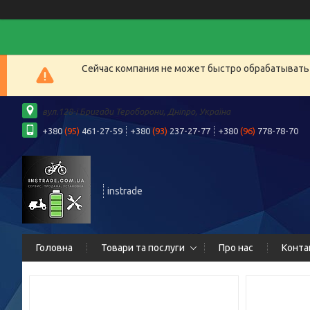
Сейчас компания не может быстро обрабатывать 
вул.128-ї Бригади Тероборони, Дніпро, Україна
+380
(95)
461-27-59
+380
(93)
237-27-77
+380
(96)
778-78-70
instrade
Головна
Товари та послуги
Про нас
Конта