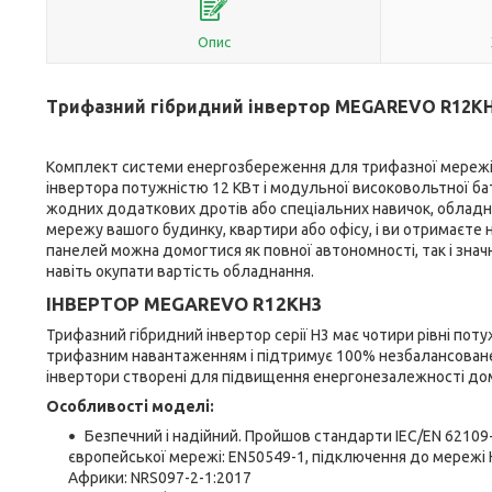
Опис
Трифазний гібридний інвертор MEGAREVO R12K
Комплект системи енергозбереження для трифазної мережі,
інвертора потужністю 12 КВт і модульної високовольтної б
жодних додаткових дротів або спеціальних навичок, обладн
мережу вашого будинку, квартири або офісу, і ви отримаєте 
панелей можна домогтися як повної автономності, так і значн
навіть окупати вартість обладнання.
ІНВЕРТОР MEGAREVO R12KH3
Трифазний гібридний інвертор серії H3 має чотири рівні потужн
трифазним навантаженням і підтримує 100% незбалансоване
інвертори створені для підвищення енергонезалежності до
Особливості моделі:
Безпечний і надійний. Пройшов стандарти IEC/EN 62109-1
європейської мережі: EN50549-1, підключення до мережі 
Африки: NRS097-2-1:2017