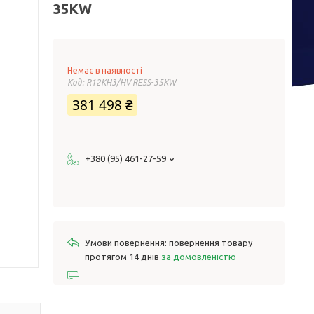
35KW
Немає в наявності
Код:
R12KH3/HV RESS-35KW
381 498 ₴
+380 (95) 461-27-59
повернення товару
протягом 14 днів
за домовленістю