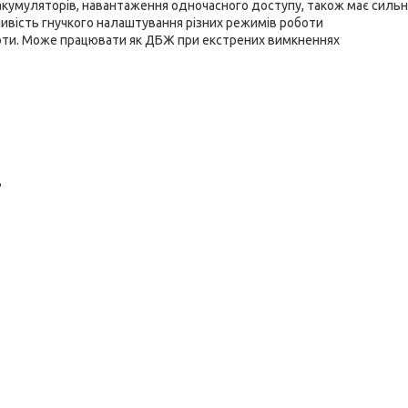
 акумуляторів, навантаження одночасного доступу, також має сильн
ивість гнучкого налаштування різних режимів роботи
боти. Може працювати як ДБЖ при екстрених вимкненнях
В
1