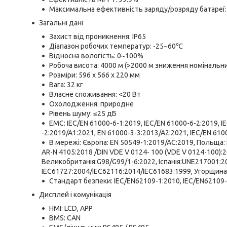
Максимальна ефективність заряду/розряду батареї:
Загальні дані
Захист від проникнення: IP65
Діапазон робочих температур: -25~60℃
Відносна вологість: 0~100%
Робоча висота: 4000 м (>2000 м зниження номінальн
Розміри: 596 х 566 х 220 мм
Вага: 32 кг
Власне споживання: <20 Вт
Охолодження: природне
Рівень шуму: ≤25 дБ
ЕМС: IEC/EN 61000-6-1:2019, IEC/EN 61000-6-2:2019, I
-2:2019/A1:2021, EN 61000-3-3:2013/A2:2021, IEC/EN 610
В мережі: Європа: EN 50549-1:2019/AC:2019, Польща:
AR-N 4105:2018 /DIN VDE V 0124- 100 (VDE V 0124-100):2
Великобританія:G98/G99/1-6:2022, Іспанія:UNE217001:2
IEC61727:2004/IEC62116:2014/IEC61683:1999, Угорщина:
Стандарт безпеки: IEC/EN62109-1:2010, IEC/EN62109-
Дисплей і комунікація
HMI: LCD, APP
BMS: CAN