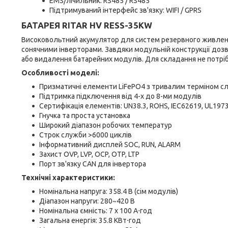
EMS/лічильник: RS485 / RS485
Підтримуваний інтерфейс зв'язку: WIFI / GPRS
БАТАРЕЯ RITAR HV RESS-35KW
Високовольтний акумулятор для систем резервного живленн
сонячними інверторами. Завдяки модульній конструкції доз
або видалення батарейних модулів. Для складання не потріб
Особливості моделі:
Призматичні елементи LiFePO4 з тривалим терміном сл
Підтримка підключення від 4-х до 8-ми модулів
Сертифікація елементів: UN38.3, ROHS, IEC62619, UL197
Гнучка та проста установка
Широкий діапазон робочих температур
Строк служби >6000 циклів
Інформативний дисплей SOC, RUN, ALARM
Захист OVP, LVP, OCP, OTP, LTP
Порт зв'язку CAN для інвертора
Технічні характеристики:
Номінальна напруга: 358.4 В (сім модулів)
Діапазон напруги: 280~420 В
Номінальна ємність: 7 x 100 А⋅год
Загальна енергія: 35.8 КВт⋅год