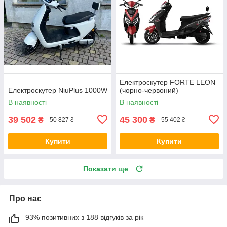
Електроскутер FORTE LEON
Електроскутер NiuPlus 1000W
(чорно-червоний)
В наявності
В наявності
39 502
45 300
₴
₴
50 827 ₴
55 402 ₴
Купити
Купити
Показати ще
Про нас
93% позитивних з 188 відгуків за рік