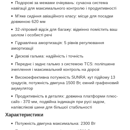
Подорожі за межами очікувань: сучасна система
навігації для максимального контролю і продуктивності
М'яке сидіння авіаційного класу: місце для посадки
довжиною 620 мм
32-літровий відсік для багажу: відмінно помістить ваш
шолом і особисті речі
Гідравлічна амортизація: 5 рівнів регулювання
амортизації
Дискові гальма: надійність і точність
Переднє і заднє гальмо з системою TCS: поліпшене
зчеплення і максимальний контроль на дорозі
Високоефективна потужність SUNRA: кут підйому 13
градусів, потужність двигуна 1500 Вт, ємний графеновий
акумулятор
Продуктивність в деталях: довжина платформи плюс-
сайз - 370 мм, подвійна індикація при русі задом,
напівслікові шини для більшої стабільності
Характеристики
Потужність двигуна максимальна: 2300 Вт