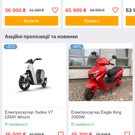
36 000
65 999
53 
₴
₴
61 000 ₴
68 999 ₴
Купити
Купити
Акційні пропозиції та новинки
–41%
–40%
Електроскутер Yadea V7
Електроскутер Eagle King
GRAY lithium
2000W
В наявності
В наявності
36 000
45 300
₴
₴
61 000 ₴
75 334 ₴