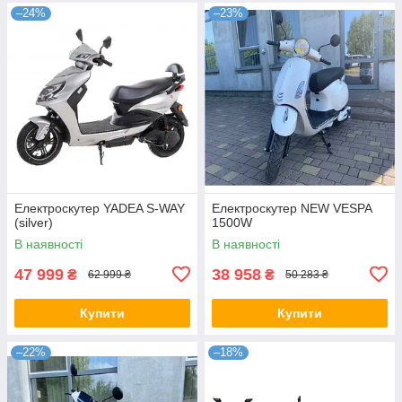
–24%
–23%
Електроскутер YADEA S-WAY
Електроскутер NEW VESPA
(silver)
1500W
В наявності
В наявності
47 999
38 958
₴
₴
62 999 ₴
50 283 ₴
Купити
Купити
–22%
–18%