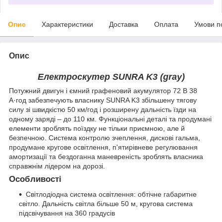
Опис
Характеристики
Доставка
Оплата
Умови п
Опис
Електроскутер SUNRA K3 (gray)
Потужний двигун і ємний графеновий акумулятор 72 В 38
А·год забезпечують власнику SUNRA K3 збільшену тягову
силу зі швидкістю 50 км/год і розширену дальність їзди на
одному заряді – до 110 км. Функціональні деталі та продумані
елементи зроблять поїздку не тільки приємною, але й
безпечною. Система контролю зчеплення, дискові гальма,
продумане кругове освітлення, п'ятирівневе регулювання
амортизації та бездоганна маневреність зроблять власника
справжнім лідером на дорозі.
Особливості
Світлодіодна система освітлення: обтічне габаритне
світло. Дальність світла більше 50 м, кругова система
підсвічування на 360 градусів