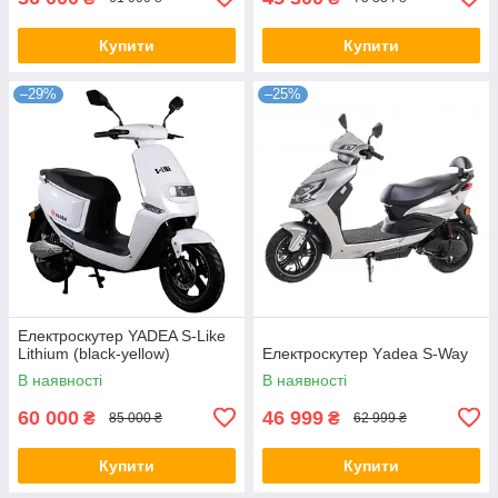
Купити
Купити
–29%
–25%
Електроскутер YADEA S-Like
Lithium (black-yellow)
Електроскутер Yаdeа S-Way
В наявності
В наявності
60 000
46 999
₴
₴
85 000 ₴
62 999 ₴
Купити
Купити