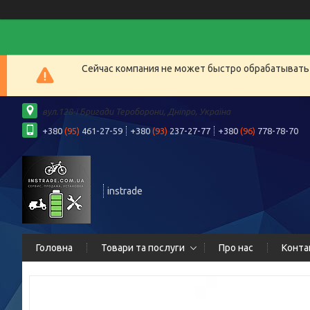
Сейчас компания не может быстро обрабатывать 
вул.128-ї Бригади Тероборони, Дніпро, Україна
+380
(95)
461-27-59
+380
(93)
237-27-77
+380
(96)
778-78-70
instrade
Головна
Товари та послуги
Про нас
Конта