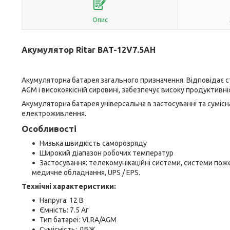
Опис
Акумулятор Ritar BAT-12V7.5AH
Акумуляторна батарея загального призначення. Відповідає ст
AGM і високоякісній сировині, забезпечує високу продуктивніс
Акумуляторна батарея універсальна в застосуванні та сумі
електроживлення.
Особливості
Низька швидкість саморозряду
Широкий діапазон робочих температур
Застосування: телекомунікаційні системи, системи поже
медичне обладнання, UPS / EPS.
Технічні характеристики:
Напруга: 12 В
Ємність: 7.5 Аг
Тип батареї: VLRA/AGM
Сумісність: ДБЖ