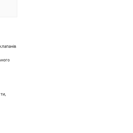
клапанів
вного
ти,