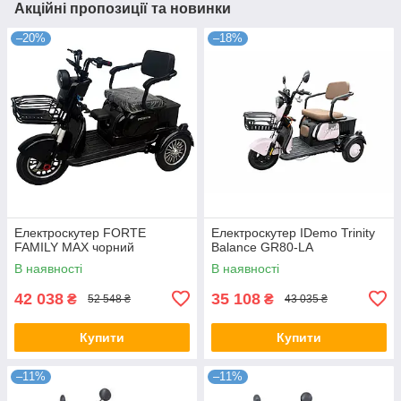
Акційні пропозиції та новинки
–20%
–18%
Електроскутер FORTE
Електроскутер IDemo Trinity
FAMILY MAX чорний
Balance GR80-LA
В наявності
В наявності
42 038
35 108
₴
₴
52 548 ₴
43 035 ₴
Купити
Купити
–11%
–11%