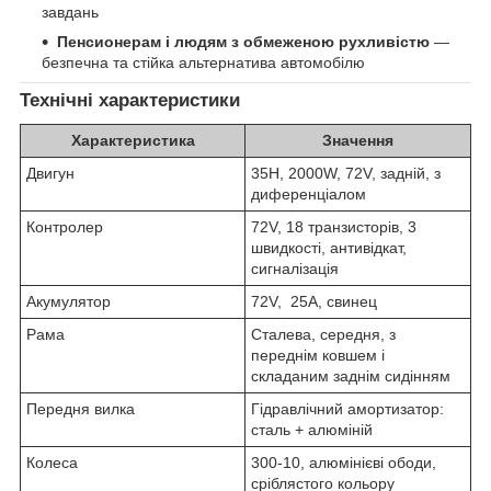
завдань
Пенсионерам і людям з обмеженою рухливістю
—
безпечна та стійка альтернатива автомобілю
Технічні характеристики
Характеристика
Значення
Двигун
35H, 2000W, 72V, задній, з
диференціалом
Контролер
72V, 18 транзисторів, 3
швидкості, антивідкат,
сигналізація
Акумулятор
72V, 25A, свинец
Рама
Сталева, середня, з
переднім ковшем і
складаним заднім сидінням
Передня вилка
Гідравлічний амортизатор:
сталь + алюміній
Колеса
300-10, алюмінієві ободи,
сріблястого кольору