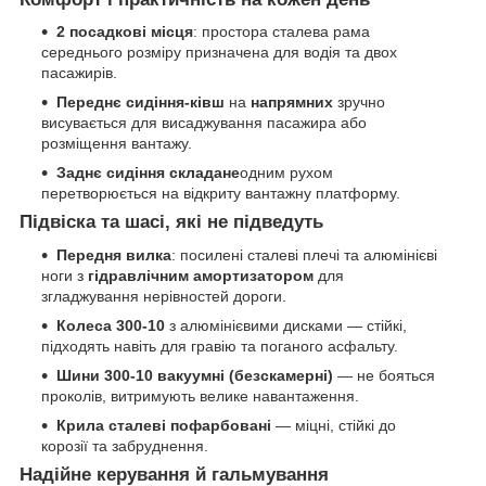
2 посадкові місця
: простора сталева рама
середнього розміру призначена для водія та двох
пасажирів.
Переднє сидіння-ківш
на
напрямних
зручно
висувається для висаджування пасажира або
розміщення вантажу.
Заднє сидіння складане
одним рухом
перетворюється на відкриту вантажну платформу.
Підвіска та шасі, які не підведуть
Передня вилка
: посилені сталеві плечі та алюмінієві
ноги з
гідравлічним амортизатором
для
згладжування нерівностей дороги.
Колеса 300-10
з алюмінієвими дисками — стійкі,
підходять навіть для гравію та поганого асфальту.
Шини 300-10 вакуумні (безскамерні)
— не бояться
проколів, витримують велике навантаження.
Крила сталеві пофарбовані
— міцні, стійкі до
корозії та забруднення.
Надійне керування й гальмування