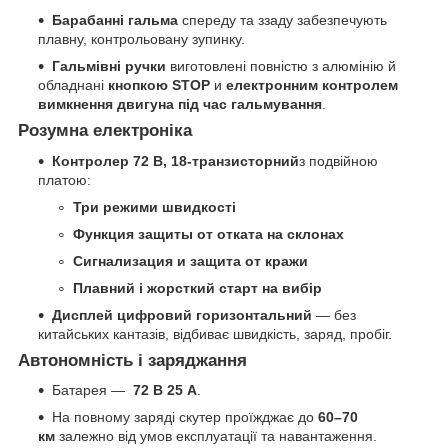
Барабанні гальма
спереду та ззаду забезпечують
плавну, контрольовану зупинку.
Гальмівні ручки
виготовлені повністю з алюмінію й
обладнані
кнопкою STOP
и
електронним контролем
вимкнення двигуна під час гальмування
.
Розумна електроніка
Контролер 72 В, 18-транзисторний
з подвійною
платою:
Три режими швидкості
Функция защиты от отката на склонах
Сигнализация и защита от кражи
Плавний і жорсткий старт на вибір
Дисплей цифровий горизонтальний
— без
китайських кантазів, відбиває швидкість, заряд, пробіг.
Автономність і заряджання
Батарея —
72 В 25 А
.
На повному заряді скутер проїжджає до
60–70
км
залежно від умов експлуатації та навантаження.