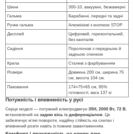
Шини
300-10, вакуумні, безкамерні
Гальма
Барабанні, передні та задні
Ручки гальма
Алюмінієві з кнопкою STOP
Дисплей
Цифровий, горизонтальний,
без каніталів
Сидіння
Поролонові з передньою й
задньою спинкою
Крила
Сталеві з фарбуванням
Розміри
Довжина 200 см, ширина 75
см, висота 104 см.
Паковання
174×75×65 см, 85%
готовності, вага 137 кг
Потужність і впевненість у русі
Серце моделі — потужний електродвигун
35H, 2000 Вт, 72 В
,
встановлений на
задню вісь із диференціалом
. Це
забезпечує м'які повороти, надійну стійкість на схилах і
впевнений розгін навіть із повним завантаженням.
Комфорт і практичність на кожен день