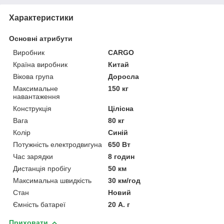
Характеристики
Основні атрибути
Виробник
CARGO
Країна виробник
Китай
Вікова група
Доросла
Максимальне
150 кг
навантаження
Конструкція
Цілісна
Вага
80 кг
Колір
Синій
Потужність електродвигуна
650 Вт
Час зарядки
8 годин
Дистанція пробігу
50 км
Максимальна швидкість
30 км/год
Стан
Новий
Ємність батареї
20 А. г
Приховати