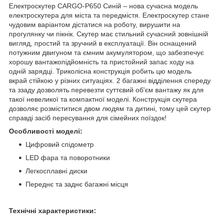
Електроскутер CARGO-P650 Синій – нова сучасна модель
електроскутера для міста та передмістя. Електроскутер стане
чудовим варіантом дістатися на роботу, вирушити на
прогулянку чи пікнік. Скутер має стильний сучасний зовнішній
вигляд, простий та зручний в експлуатації. Він оснащений
потужним двигуном та ємним акумулятором, що забезпечує
хорошу вантажопідйомність та пристойний запас ходу на
одній зарядці. Триколісна конструкція робить цю модель
вкрай стійкою у різних ситуаціях. 2 багажні відділення спереду
та ззаду дозволять перевезти суттєвий об'єм вантажу як для
такої невеликої та компактної моделі. Конструкція скутера
дозволяє розміститися двом людям та дитині, тому цей скутер
справді засіб пересування для сімейних поїздок!
Особливості моделі:
Цифровий спідометр
LED фара та поворотники
Легкосплавні диски
Переднє та заднє багажні місця
Технічні характеристики: