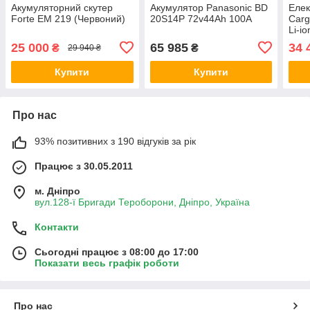
Акумуляторний скутер
Акумулятор Panasonic BD
Елек
Forte EM 219 (Червоний)
20S14P 72v44Ah 100A
Carg
Li-io
25 000
65 985
34 
₴
₴
29 940 ₴
Купити
Купити
Про нас
93% позитивних з 190 відгуків за рік
Працює з 30.05.2011
м. Дніпро
вул.128-ї Бригади Тероборони, Дніпро, Україна
Контакти
Сьогодні працює з 08:00 до 17:00
Показати весь графік роботи
Про нас