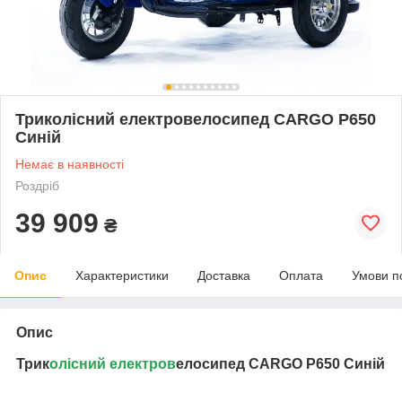
Триколісний електровелосипед CARGO P650
Синій
Немає в наявності
Роздріб
39 909
₴
Опис
Характеристики
Доставка
Оплата
Умови п
Опис
Трик
олісний електров
елосипед CARGO P650 Синій