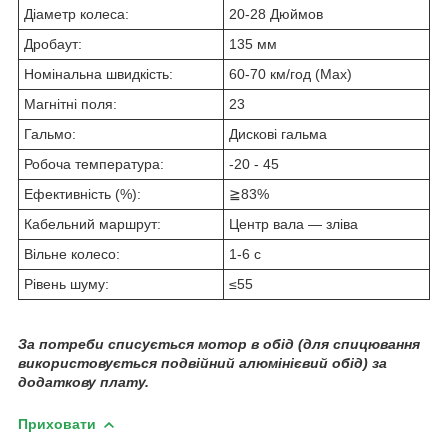
Діаметр колеса:
20-28 Дюймов
Дробаут:
135 мм
Номінальна швидкість:
60-70 км/год (Max)
Магнітні поля:
23
Гальмо:
Дискові гальма
Робоча температура:
-20 - 45
Ефективність (%):
≧83%
Кабельний маршрут:
Центр вала — зліва
Вільне колесо:
1-6 с
Рівень шуму:
≤55
За потреби списується мотор в обід (для спицювання
використовується подвійний алюмінієвий обід) за
додаткову плату.
Приховати