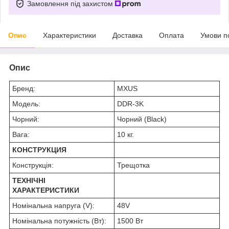
Замовлення під захистом
Опис
Характеристики
Доставка
Оплата
Умови п
Опис
Бренд:
MXUS
Модель:
DDR-3K
Чорний:
Чорний (Black)
Вага:
10 кг.
КОНСТРУКЦИЯ
Конструкція:
Трещотка
ТЕХНІЧНІ
ХАРАКТЕРИСТИКИ
Номінальна напруга (V):
48V
Номінальна потужність (Вт):
1500 Вт