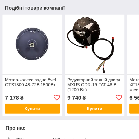
Подібні товари компанії
Мотор-колесо заднє Evel
Редукторний задній двигун
Мот
GTS1500 48-72В 1500Вт
MXUS GDR-19 FAT 48 В
XF15
(1200 Вт.)
касе
7 178
9 740
6 5
₴
₴
Купити
Купити
Про нас