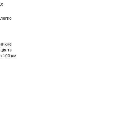
де
 легко
никне,
ція та
 100 км.