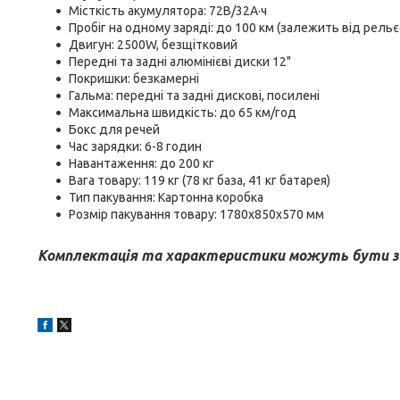
Місткість акумулятора: 72В/32А·ч
Пробіг на одному заряді: до 100 км (залежить від рель
Двигун: 2500W, безщітковий
Передні та задні алюмінієві диски 12"
Покришки: безкамерні
Гальма: передні та задні дискові, посилені
Максимальна швидкість: до 65 км/год
Бокс для речей
Час зарядки: 6-8 годин
Навантаження: до 200 кг
Вага товару: 119 кг (78 кг база, 41 кг батарея)
Тип пакування: Картонна коробка
Розмір пакування товару: 1780х850х570 мм
Комплектація та характеристики можуть бути зм