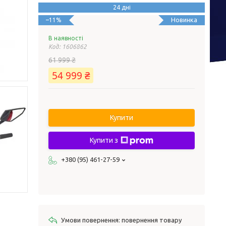
24 дні
Новинка
–11%
В наявності
Код:
1606862
61 999 ₴
54 999 ₴
Купити
Купити з
+380 (95) 461-27-59
повернення товару