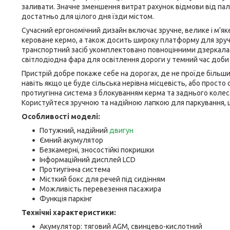
заливати. Значне зменшення витрат рахунок відмови від пал
достатньо для цілого дня їзди містом.
Сучасний ергономічний дизайн включає зручне, велике і м'як
кероване кермо, а також досить широку платформу для зручн
транспортний засіб укомплектовано повноцінними дзеркалам
світлодіодна фара для освітлення дороги у темний час доби 
Пристрій добре покаже себе на дорогах, де не проїде більши
навіть якщо це буде сільська нерівна місцевість, або просто 
протиугінна система з блокуванням керма та заднього колес
Користуйтеся зручною та надійною лапкою для паркування,
Особливості моделі:
Потужний, надійний
двигун
Ємний акумулятор
Безкамерні, зносостійкі покришки
Інформаційний дисплей LCD
Протиугінна система
Місткий бокс для речей під сидінням
Можливість перевезення пасажира
Функція паркінг
Технічні характеристики:
Акумулятор: тяговий AGM, свинцево-кислотний