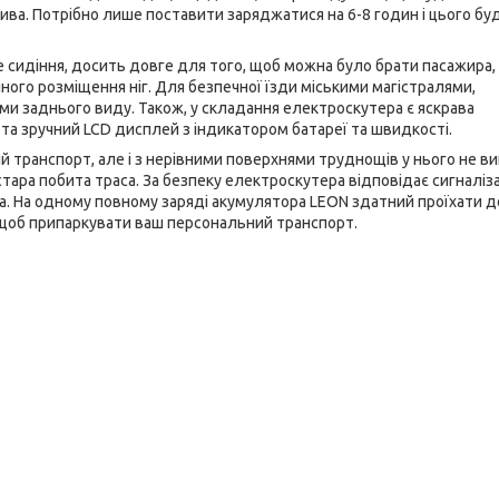
ива. Потрібно лише поставити заряджатися на 6-8 годин і цього бу
е сидіння, досить довге для того, щоб можна було брати пасажира,
ого розміщення ніг. Для безпечної їзди міськими магістралями,
и заднього виду. Також, у складання електроскутера є яскрава
та зручний LCD дисплей з індикатором батареї та швидкості.
й транспорт, але і з нерівними поверхнями труднощів у нього не ви
стара побита траса. За безпеку електроскутера відповідає сигналіза
а. На одному повному заряді акумулятора LEON здатний проїхати до
 щоб припаркувати ваш персональний транспорт.