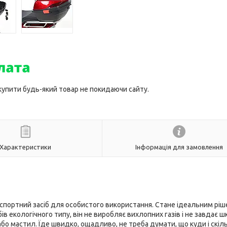
 купити будь-який товар не покидаючи сайту.
Характеристики
Інформація для замовлення
нспортний засіб для особистого використання. Стане ідеальним рі
в екологічного типу, він не виробляє вихлопних газів і не завдає 
о мастил. Їде швидко, ощадливо, не треба думати, що куди і скіл