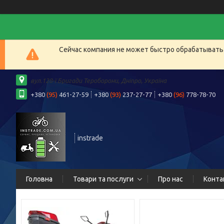
Сейчас компания не может быстро обрабатывать 
вул.128-ї Бригади Тероборони, Дніпро, Україна
+380
(95)
461-27-59
+380
(93)
237-27-77
+380
(96)
778-78-70
instrade
Головна
Товари та послуги
Про нас
Конта