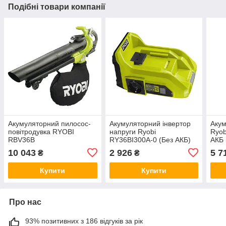
Подібні товари компанії
Акумуляторний пилосос-
Акумуляторний інвертор
Акум
повітродувка RYOBI
напруги Ryobi
Ryob
RBV36B
RY36BI300A-0 (Без АКБ)
АКБ 
10 043
2 926
5 7
₴
₴
Купити
Купити
Про нас
93% позитивних з 186 відгуків за рік