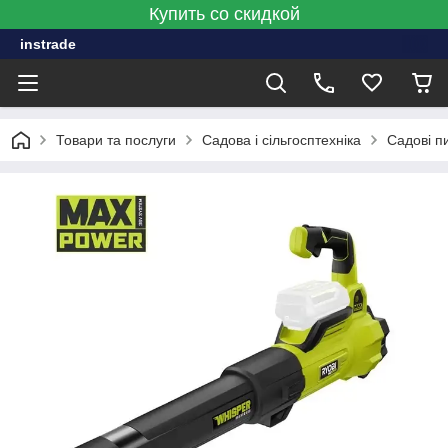
Купить со скидкой
instrade
Товари та послуги
Садова і сільгосптехніка
Садові п