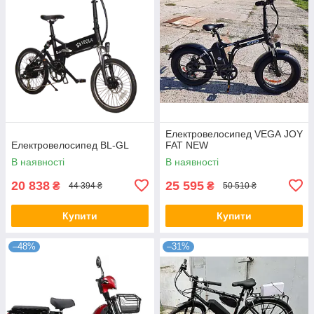
Електровелосипед VEGA JOY
Електровелосипед BL-GL
FAT NEW
В наявності
В наявності
20 838
25 595
₴
₴
44 394 ₴
50 510 ₴
Купити
Купити
–48%
–31%