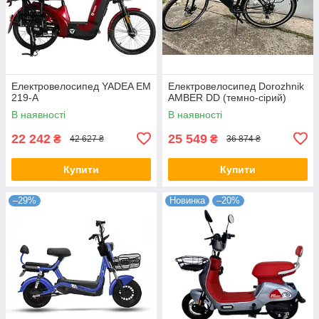
Електровелосипед YADEA EM
Електровелосипед Dorozhnik
219-A
AMBER DD (темно-сірий)
В наявності
В наявності
22 242
25 549
₴
₴
42 627 ₴
36 874 ₴
Купити
Купити
–29%
Новинка
–20%