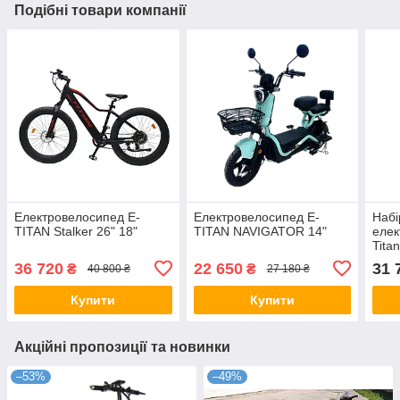
Подібні товари компанії
Електровелосипед E-
Електровелосипед E-
Набі
TITAN Stalker 26" 18"
TITAN NAVIGATOR 14"
елек
Tita
(Зад
36 720
22 650
31 
₴
₴
40 800 ₴
27 180 ₴
Купити
Купити
Акційні пропозиції та новинки
–53%
–49%