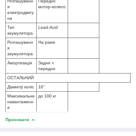
Розташуванн
Переднє
я
мотор-колесо
електродвигу
на
Тип
Lead-Acid
акумулятора
Розташуванн
На раме
я
акумулятора
Амортизація
Задня +
передня
ОСТАЛЬНИЙ
Діаметр коліс
16"
Максимальне
до 100 кг
навантаженн
я
Приховати