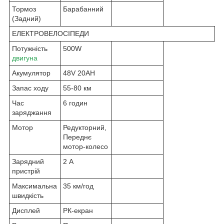
Тормоз
Барабанний
(Задний)
ЕЛЕКТРОВЕЛОСІПЕДИ
Потужність
500W
двигуна
Акумулятор
48V 20AH
Запас ходу
55-80 км
Час
6 годин
заряджання
Мотор
Редукторний,
Переднє
мотор-колесо
Зарядний
2 А
пристрій
Максимальна
35 км/год
швидкість
Дисплей
РК-екран