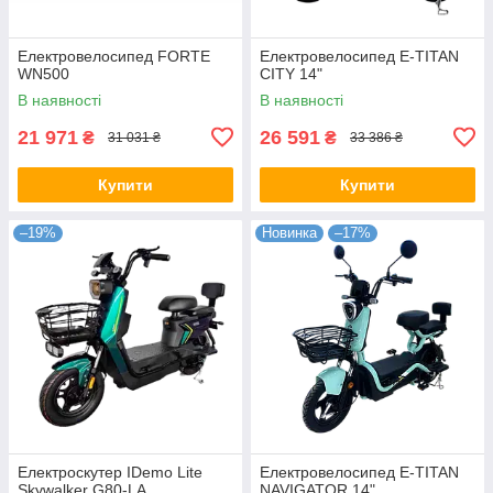
Електровелосипед FORTE
Електровелосипед E-TITAN
WN500
CITY 14"
В наявності
В наявності
21 971
26 591
₴
₴
31 031 ₴
33 386 ₴
Купити
Купити
–19%
Новинка
–17%
Електроскутер IDemo Lite
Електровелосипед E-TITAN
Skywalker G80-LA
NAVIGATOR 14"