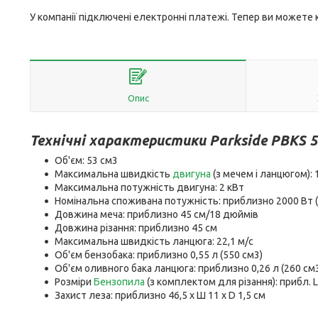
У компанії підключені електронні платежі. Тепер ви можете
Опис
Технічні характеристики Parkside PBKS 5
Об'єм: 53 см3
Максимальна швидкість
двигуна
(з мечем і ланцюгом): 
Максимальна потужність двигуна: 2 кВт
Номінальна споживана потужність: приблизно 2000 Вт (±
Довжина меча: приблизно 45 см/18 дюймів
Довжина різання: приблизно 45 см
Максимальна швидкість ланцюга: 22,1 м/с
Об'єм бензобака: приблизно 0,55 л (550 см3)
Об'єм оливного бака ланцюга: приблизно 0,26 л (260 см
Розміри
Бензопила
(з комплектом для різання): прибл. L 
Захист леза: приблизно 46,5 x Ш 11 x D 1,5 см