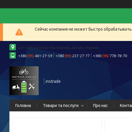
Сейчас компания не может быстро обрабатывать 
вул.128-ї Бригади Тероборони, Дніпро, Україна
+380
(95)
461-27-59
+380
(93)
237-27-77
+380
(96)
778-78-70
instrade
Головна
Товари та послуги
Про нас
Конта