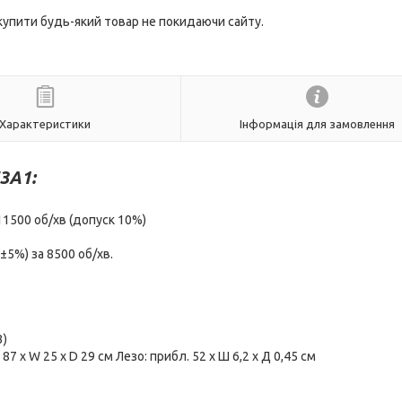
 купити будь-який товар не покидаючи сайту.
Характеристики
Інформація для замовлення
3A1:
11500 об/хв (допуск 10%)
5%) за 8500 об/хв.
3)
87 x W 25 x D 29 см Лезо: прибл. 52 х Ш 6,2 х Д 0,45 см