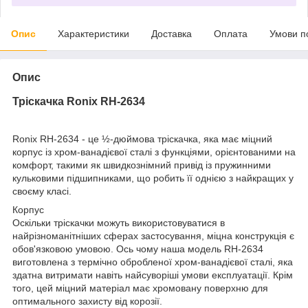
Опис
Характеристики
Доставка
Оплата
Умови п
Опис
Тріскачка Ronix RH-2634
Ronix RH-2634 - це ½-дюймова тріскачка, яка має міцний
корпус із хром-ванадієвої сталі з функціями, орієнтованими на
комфорт, такими як швидкознімний привід із пружинними
кульковими підшипниками, що робить її однією з найкращих у
своєму класі.
Корпус
Оскільки тріскачки можуть використовуватися в
найрізноманітніших сферах застосування, міцна конструкція є
обов'язковою умовою. Ось чому наша модель RH-2634
виготовлена з термічно обробленої хром-ванадієвої сталі, яка
здатна витримати навіть найсуворіші умови експлуатації. Крім
того, цей міцний матеріал має хромовану поверхню для
оптимального захисту від корозії.