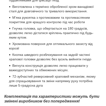
підшипниками для фіксації гнізд
Виготовлена з термічно обробленої хром-ванадієвої
сталі для довговічного та тривалого використання.
М'яка рукоятка з протиковзким та протимасляним
покриттям для кращого контролю під час роботи
Гнучка головка, що обертається на 180 градусів,
дозволяє легко дістатися кріплень практично під будь-
яким кутом.
Хромована поверхня для оптимального захисту від
корозії
Кнопка швидкого розблокування на задній частині
храпової головки дозволяє без зусиль вийняти гніздо
Вигнута конструкція дозволяє легко працювати у
важкодоступних та обмежених місцях.
72-зубчастий реверсивний храповий механізм, якому
для спрацьовування та зміни напрямку руху потрібна
лише 5-градусна дуга
Комплектація та характеристики можуть бути
змінені виробником без попередження!