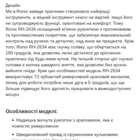
Дизайн
Ми в Ronix завжди прагнемо створювати найкращі
інструменти, а міцний інструмент нічого не вартий, якщо його
не супроводжують функції, орієнтовані на комфорт. Тому
Ronix RH-2634 оснащений м'якою рукояткою з протиковзким
та протимасляним покриттям, що забезпечує максимальний
контроль над ручкою та деталлю, над якою ви працюєте. Крім
того, Ronix RH-2634 має гнучку голівку, що обертається на
180 градусів, яка дозволяє легко дістатися до кріплення
практично під будь-яким кутом. На тильній стороні цієї гнучкої
головки є кнопка швидкого зняття, яка дозволяє без зусиль
вийняти гніздо. Крім цих особливостей модель RH-2634
використовує 72-зубчастий реверсивний храповий механізм,
якому для роботи потрібна лише дуга в 5 градусів, що ще
більше підвищує його здатність працювати в важкодоступних
місцях.
Особливості моделі:
Надміцна вигнута рукоятка з храповиком, яка є
повністю реверсивною
Швидкознімний привід із пружинними кульковими