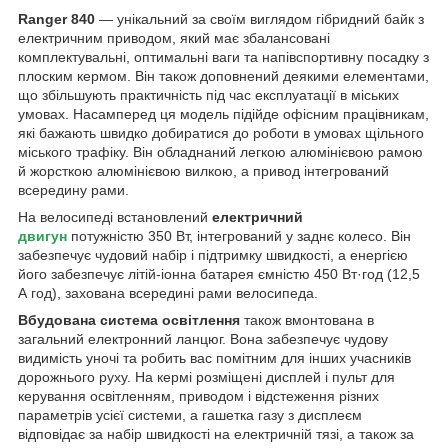
Ranger 840
— унікальний за своїм виглядом гібридний байк з
електричним приводом, який має збалансовані
комплектувальні, оптимальні ваги та напівспортивну посадку з
плоским кермом. Він також доповнений деякими елементами,
що збільшують практичність під час експлуатації в міських
умовах. Насамперед ця модель підійде офісним працівникам,
які бажають швидко добиратися до роботи в умовах щільного
міського трафіку. Він обладнаний легкою алюмінієвою рамою
й жорсткою алюмінієвою вилкою, а привод інтегрований
всередину рами.
На велосипеді встановлений
електричний
двигун
потужністю 350 Вт, інтегрований у заднє колесо. Він
забезпечує чудовий набір і підтримку швидкості, а енергією
його забезпечує літій-іонна батарея ємністю 450 Вт·год (12,5
А год), захована всередині рами велосипеда.
Вбудована система освітлення
також вмонтована в
загальний електронний ланцюг. Вона забезпечує чудову
видимість уночі та робить вас помітним для інших учасників
дорожнього руху. На кермі розміщені дисплей і пульт для
керування освітленням, приводом і відстеження різних
параметрів усієї системи, а гашетка газу з дисплеєм
відповідає за набір швидкості на електричній тязі, а також за