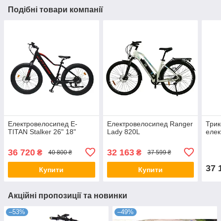
Подібні товари компанії
Електровелосипед E-
Електровелосипед Ranger
Трик
TITAN Stalker 26" 18"
Lady 820L
елек
36 720
32 163
₴
₴
40 800 ₴
37 599 ₴
37 
Купити
Купити
Акційні пропозиції та новинки
–53%
–49%