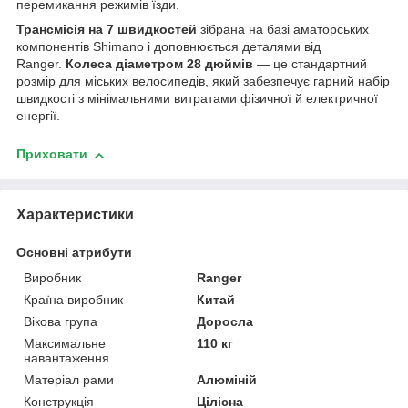
перемикання режимів їзди.
Трансмісія на 7 швидкостей
зібрана на базі аматорських
компонентів Shimano і доповнюється деталями від
Ranger.
Колеса діаметром 28 дюймів
— це стандартний
розмір для міських велосипедів, який забезпечує гарний набір
швидкості з мінімальними витратами фізичної й електричної
енергії.
Приховати
Характеристики
Основні атрибути
Виробник
Ranger
Країна виробник
Китай
Вікова група
Доросла
Максимальне
110 кг
навантаження
Матеріал рами
Алюміній
Конструкція
Цілісна