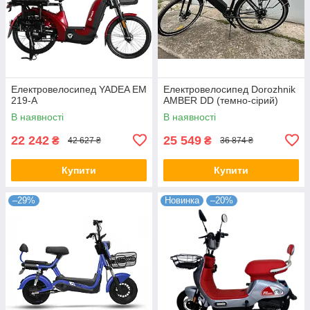
Електровелосипед YADEA EM
Електровелосипед Dorozhnik
219-A
AMBER DD (темно-сірий)
В наявності
В наявності
22 242
25 549
₴
₴
42 627 ₴
36 874 ₴
Купити
Купити
–29%
Новинка
–20%