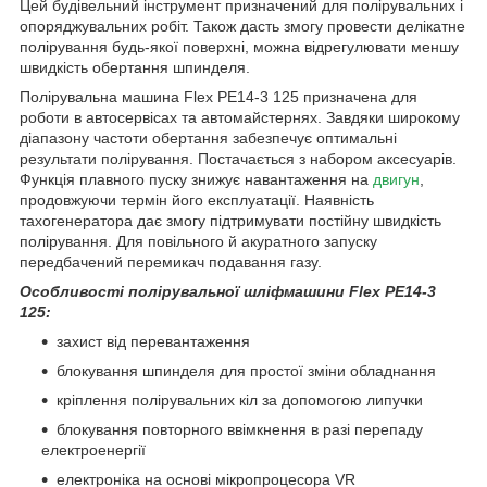
Цей будівельний інструмент призначений для полірувальних і
опоряджувальних робіт. Також дасть змогу провести делікатне
полірування будь-якої поверхні, можна відрегулювати меншу
швидкість обертання шпинделя.
Полірувальна машина Flex PE14-3 125 призначена для
роботи в автосервісах та автомайстернях. Завдяки широкому
діапазону частоти обертання забезпечує оптимальні
результати полірування. Постачається з набором аксесуарів.
Функція плавного пуску знижує навантаження на
двигун
,
продовжуючи термін його експлуатації. Наявність
тахогенератора дає змогу підтримувати постійну швидкість
полірування. Для повільного й акуратного запуску
передбачений перемикач подавання газу.
Особливості полірувальної шліфмашини Flex PE14-3
125:
захист від перевантаження
блокування шпинделя для простої зміни обладнання
кріплення полірувальних кіл за допомогою липучки
блокування повторного ввімкнення в разі перепаду
електроенергії
електроніка на основі мікропроцесора VR