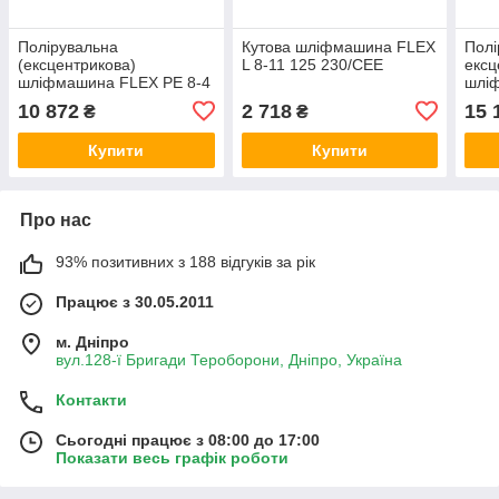
Полірувальна
Кутова шліфмашина FLEX
Полі
(ексцентрикова)
L 8-11 125 230/CEE
ексц
шліфмашина FLEX PE 8-4
шлі
80 230/CEE
12 8
10 872
2 718
15 
₴
₴
Купити
Купити
Про нас
93% позитивних з 188 відгуків за рік
Працює з 30.05.2011
м. Дніпро
вул.128-ї Бригади Тероборони, Дніпро, Україна
Контакти
Сьогодні працює з 08:00 до 17:00
Показати весь графік роботи