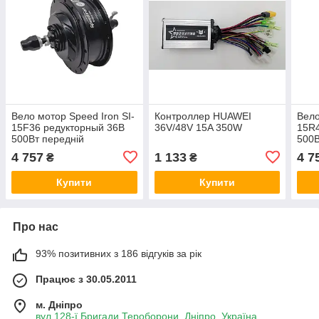
Вело мотор Speed Iron SI-
Контроллер HUAWEI
Вело
15F36 редукторный 36В
36V/48V 15A 350W
15R4
500Вт передній
500В
4 757
1 133
4 7
₴
₴
Купити
Купити
Про нас
93% позитивних з 186 відгуків за рік
Працює з 30.05.2011
м. Дніпро
вул.128-ї Бригади Тероборони, Дніпро, Україна