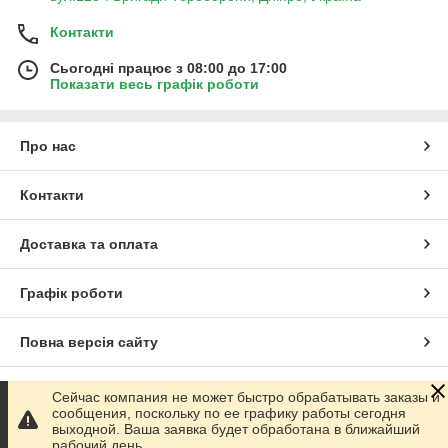
Контакти
Сьогодні працює з 08:00 до 17:00
Показати весь графік роботи
Про нас
Контакти
Доставка та оплата
Графік роботи
Повна версія сайту
Сайт створено на маркетплейсі
Prom.ua
Сейчас компания не может быстро обрабатывать заказы и
сообщения, поскольку по ее графику работы сегодня
выходной. Ваша заявка будет обработана в ближайший
Політика конфіденційності
рабочий день.