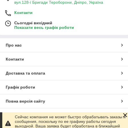
вул.128-ї Бригади Тероборони, Дніпро, Україна
Контакти
Сьогодні вихідний
Показати весь графік роботи
Про нас
Контакти
Доставка та оплата
Графік роботи
Повна версія сайту
Сайт створено на маркетплейсі
Prom.ua
Сейчас компания не может быстро обрабатывать заказы и
сообщения, поскольку по ее графику работы сегодня
выходной. Ваша заявка будет обработана в ближайший