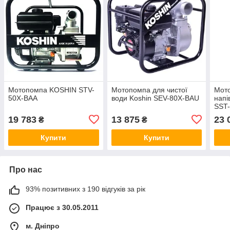
Мотопомпа KOSHIN STV-
Мотопомпа для чистої
Мот
50X-BAA
води Koshin SEV-80X-BAU
напі
SST
19 783
13 875
23 
₴
₴
Купити
Купити
Про нас
93% позитивних з 190 відгуків за рік
Працює з 30.05.2011
м. Дніпро