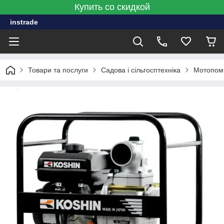
Купить со скидкой
instrade
Товари та послуги
Садова і сільгосптехніка
Мотопомп