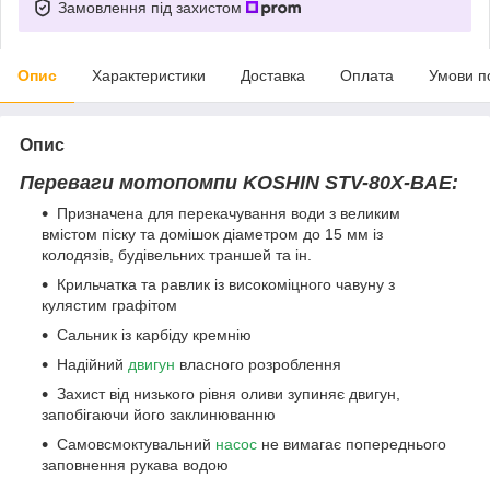
Замовлення під захистом
Опис
Характеристики
Доставка
Оплата
Умови п
Опис
Переваги мотопомпи KOSHIN STV-80X-BAE:
Призначена для перекачування води з великим
вмістом піску та домішок діаметром до 15 мм із
колодязів, будівельних траншей та ін.
Крильчатка та равлик із високоміцного чавуну з
кулястим графітом
Сальник із карбіду кремнію
Надійний
двигун
власного розроблення
Захист від низького рівня оливи зупиняє двигун,
запобігаючи його заклинюванню
Самовсмоктувальний
насос
не вимагає попереднього
заповнення рукава водою