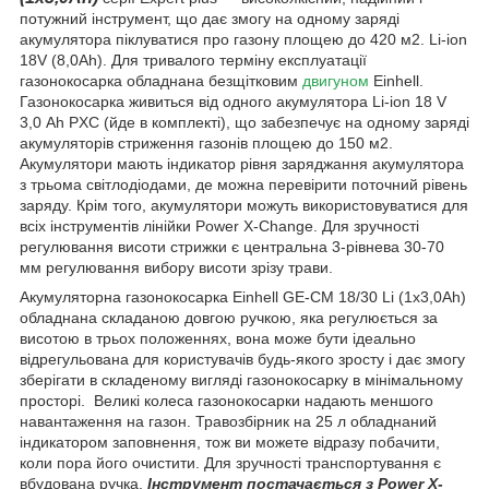
потужний інструмент, що дає змогу на одному заряді
акумулятора піклуватися про газону площею до 420 м2. Li-ion
18V (8,0Аh). Для тривалого терміну експлуатації
газонокосарка обладнана безщітковим
двигуном
Einhell.
Газонокосарка живиться від одного акумулятора Li-ion 18 V
3,0 Аh PXC (йде в комплекті), що забезпечує на одному заряді
акумуляторів стриження газонів площею до 150 м2.
Акумулятори мають індикатор рівня заряджання акумулятора
з трьома світлодіодами, де можна перевірити поточний рівень
заряду. Крім того, акумулятори можуть використовуватися для
всіх інструментів лінійки Power X-Change. Для зручності
регулювання висоти стрижки є центральна 3-рівнева 30-70
мм регулювання вибору висоти зрізу трави.
Акумуляторна газонокосарка Einhell GE-CM 18/30 Li (1x3,0Ah)
обладнана складаною довгою ручкою, яка регулюється за
висотою в трьох положеннях, вона може бути ідеально
відрегульована для користувачів будь-якого зросту і дає змогу
зберігати в складеному вигляді газонокосарку в мінімальному
просторі. Великі колеса газонокосарки надають меншого
навантаження на газон. Травозбірник на 25 л обладнаний
індикатором заповнення, тож ви можете відразу побачити,
коли пора його очистити. Для зручності транспортування є
вбудована ручка.
Інструмент постачається з Power X-