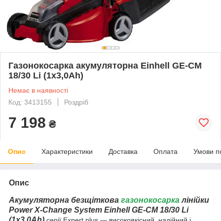
Газонокосарка акумуляторна Einhell GE-CM
18/30 Li (1x3,0Ah)
Немає в наявності
Код: 3413155
Роздріб
7 198
₴
Опис
Характеристики
Доставка
Оплата
Умови п
Опис
Акумуляторна безщіткова
газонокосарка
лінійки
Power X-Change System Einhell GE-CM 18/30 Li
(1x3,0Ah)
серії Expert plus — високоякісний, надійний і