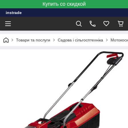
Купить со скидкой
instrade
Товари та послуги
Садова і сільгосптехніка
Мотокоси