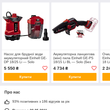
Насос для брудної води
Акумуляторна ланцюгова
Очищ
акумуляторний Einhell GE-
(міні) пила Einhell GE-PS
Einh
DP 18/25 Li — Solo
18/15 Li BL — Solo (Без
18 Li
АКБ і ЗП)
5 550
4 734
2 2
₴
₴
Купити
Купити
Про нас
93% позитивних з 186 відгуків за рік