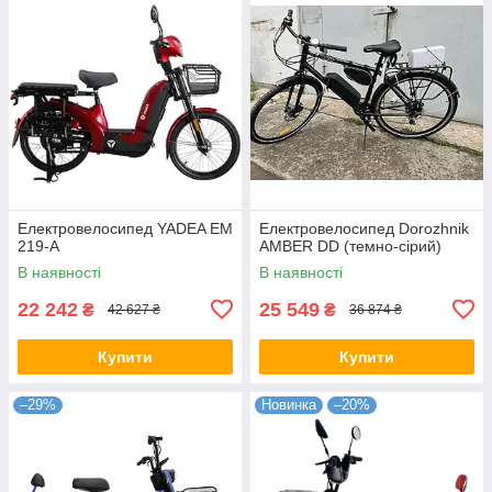
Електровелосипед YADEA EM
Електровелосипед Dorozhnik
219-A
AMBER DD (темно-сірий)
В наявності
В наявності
22 242
25 549
₴
₴
42 627 ₴
36 874 ₴
Купити
Купити
–29%
Новинка
–20%