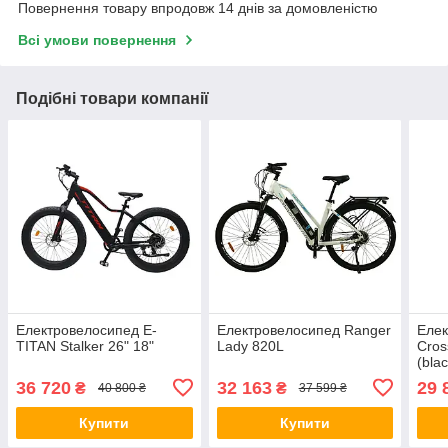
Повернення товару впродовж 14 днів за домовленістю
Всі умови повернення
Подібні товари компанії
Електровелосипед E-
Електровелосипед Ranger
Елек
TITAN Stalker 26" 18"
Lady 820L
Cros
(bla
36 720
32 163
29 
₴
₴
40 800 ₴
37 599 ₴
Купити
Купити