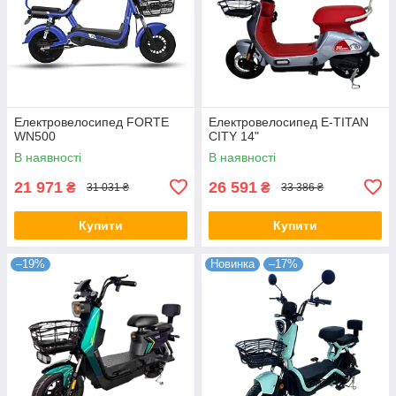
Електровелосипед FORTE
Електровелосипед E-TITAN
WN500
CITY 14"
В наявності
В наявності
21 971
26 591
₴
₴
31 031 ₴
33 386 ₴
Купити
Купити
–19%
Новинка
–17%