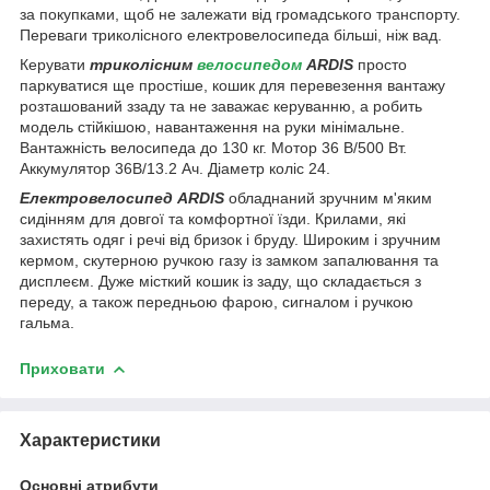
за покупками, щоб не залежати від громадського транспорту.
Переваги триколісного електровелосипеда більші, ніж вад.
Керувати
триколісним
велосипедом
ARDIS
просто
паркуватися ще простіше, кошик для перевезення вантажу
розташований ззаду та не заважає керуванню, а робить
модель стійкішою, навантаження на руки мінімальне.
Вантажність велосипеда до 130 кг. Мотор 36 В/500 Вт.
Аккумулятор 36В/13.2 Ач. Діаметр коліс 24.
Електровелосипед ARDIS
обладнаний зручним м'яким
сидінням для довгої та комфортної їзди. Крилами, які
захистять одяг і речі від бризок і бруду. Широким і зручним
кермом, скутерною ручкою газу із замком запалювання та
дисплеєм. Дуже місткий кошик із заду, що складається з
переду, а також передньою фарою, сигналом і ручкою
гальма.
Приховати
Характеристики
Основні атрибути