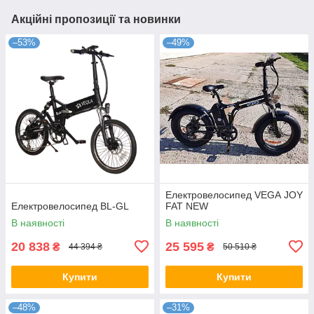
Акційні пропозиції та новинки
–53%
–49%
Електровелосипед VEGA JOY
Електровелосипед BL-GL
FAT NEW
В наявності
В наявності
20 838
25 595
₴
₴
44 394 ₴
50 510 ₴
Купити
Купити
–48%
–31%