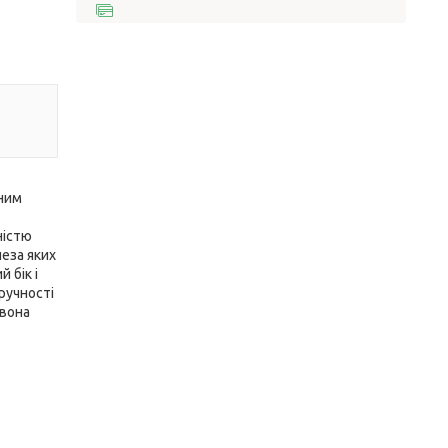
нним
ністю
леза яких
 бік і
ручності
 вона