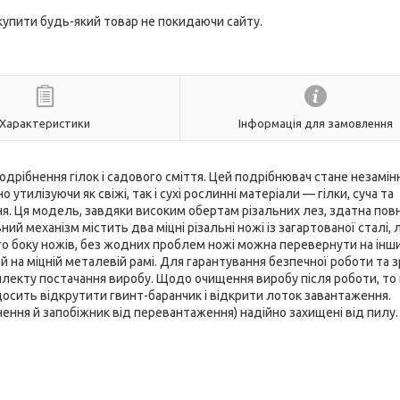
 купити будь-який товар не покидаючи сайту.
Характеристики
Інформація для замовлення
одрібнення гілок і садового сміття. Цей подрібнювач стане незамі
утилізуючи як свіжі, так і сухі рослинні матеріали — гілки, суча та
я. Ця модель, завдяки високим обертам різальних лез, здатна пов
ий механізм містить два міцні різальні ножі із загартованої сталі, 
ного боку ножів, без жодних проблем ножі можна перевернути на інший
на міцній металевій рамі. Для гарантування безпечної роботи та з
лекту постачання виробу. Щодо очищення виробу після роботи, то
досить відкрутити гвинт-баранчик і відкрити лоток завантаження.
ення й запобіжник від перевантаження) надійно захищені від пилу.