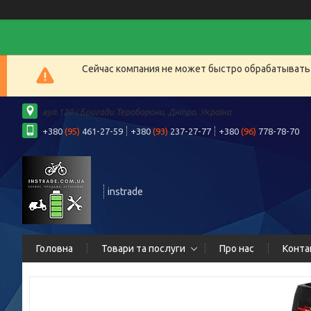
Сейчас компания не может быстро обрабатывать 
вул.128-ї Бригади Тероборони, Дніпро, Україна
+380
(95)
461-27-59
+380
(93)
237-27-77
+380
(96)
778-78-70
instrade
Головна
Товари та послуги
Про нас
Конта