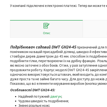
У компанії підключені електронні платежі. Тепер ви можете
Опис
Подрібнювач садовий DWT GH24-45
призначений для п
помічником на вашій присадибній ділянці, швидко й ефективно 
стовбури дерев діаметром до 45 мм. способом їх подрібненн
подрібнити гілки, перетворюючи їх на дрібну фракцію. Різальн
які якісно заточені з обох боків. Отже, у разі затуплення од
продовжити роботу. Корпус моделі DWT GH24-45 закріплений 
одночасно використовується штовхач, який входить до комп
дуже проста та не займе багато часу. Для доступу до ножів 
Показово, що всі елементи керування виробом (кнопка увімкн
Особливості DWT GH24-45:
Надійний потужний
двигун
;
Чудова швидкість подрібнення;
Змінні різальні ножі;