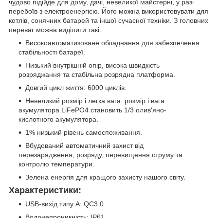
чудово підійде для дому, дачі, невеликої майстерні, у разі
перебоїв з електроенергією. Його можна використовувати для
котлів, сонячних батарей та іншої сучасної техніки. З головних
переваг можна виділити такі:
Високоавтоматизоване обладнання для забезпечення
стабільності батареї.
Низький внутрішній опір, висока швидкість
розряджання та стабільна розрядна платформа.
Довгий цикл життя: 6000 циклів.
Невеликий розмір і легка вага: розмір і вага
акумулятора LiFePO4 становить 1/3 олив'яно-
кислотного акумулятора.
1% низький рівень самоспоживання.
Вбудований автоматичний захист від
перезарядження, розряду, перевищення струму та
контролю температури.
Зелена енергія для кращого захисту нашого світу.
Характеристики:
USB-вихід типу А: QC3.0
Водонепроникність: IP61