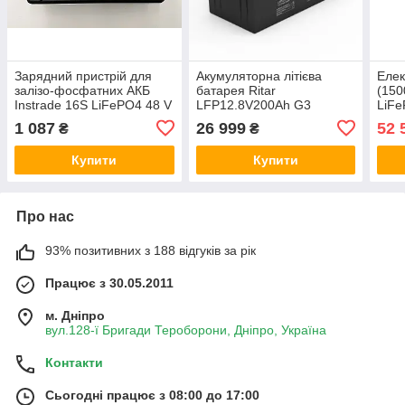
Зарядний пристрій для
Акумуляторна літієва
Елек
залізо-фосфатних АКБ
батарея Ritar
(150
Instrade 16S LiFePO4 48 V
LFP12.8V200Ah G3
LiFe
5A
LiFePo4
1 087
26 999
52 
₴
₴
Купити
Купити
Про нас
93% позитивних з 188 відгуків за рік
Працює з 30.05.2011
м. Дніпро
вул.128-ї Бригади Тероборони, Дніпро, Україна
Контакти
Сьогодні працює з 08:00 до 17:00