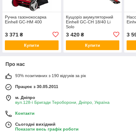
Ручна газонокосарка
Кущоріз акумуляторний
Насо
Einhell GC-HM 400
Einhell GC-CH 18/40 Li
Einh
Solo
3 371
3 420
3 5
₴
₴
Купити
Купити
Про нас
93% позитивних з 190 відгуків за рік
Працює з 30.05.2011
м. Дніпро
вул.128-ї Бригади Тероборони, Дніпро, Україна
Контакти
Сьогодні вихідний
Показати весь графік роботи