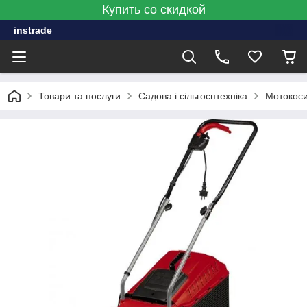
Купить со скидкой
instrade
Товари та послуги
Садова і сільгосптехніка
Мотокоси