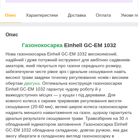
Опис
Характеристики
Доставка
Оплата
Умови п
Опис
Газонокосарка
Einhell GC-EM 1032
Нова газонокосарка Einhell GC-EM 1032 високоякісний,
надійний і дуже потужний інструмент для амбітних садівників-
аматорів, який піклується про газони середнього розміру,
забезпечуючи чисте рівне зріз і ідеальне скошування навіть
високої трави завдяки точному регулюванню ножів і високим
обертам
двигуна
. Оптимальна конструкція газонокосарки
Einhell GC-EM 1032 гарантує чудову роботу й у
важкодоступних місцях — у кущах і під деревами. Для
кожного колеса є окреме трирівневе регулювання висоти
скошування (20-60 мм), великі широкі колеса газонокосарки
надають меншого навантаження на газон, щоразу гарантують
ідеальні результати скошування трави. Травозбірник на 30 л
обладнаний індикатором заповнення. Газонокосарка Einhell
GC-EM 1032 обладнана складаною, довгою ручкою, яка дає
змогу зберігати в складеному вигляді газонокосарку в