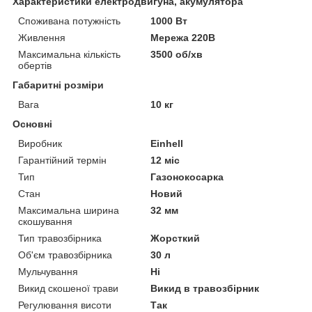
Характеристики електродвигуна, акумулятора
Споживана потужність
1000 Вт
Живлення
Мережа 220В
Максимальна кількість
3500 об/хв
обертів
Габаритні розміри
Вага
10 кг
Основні
Виробник
Einhell
Гарантійний термін
12 міс
Тип
Газонокосарка
Стан
Новий
Максимальна ширина
32 мм
скошування
Тип травозбірника
Жорсткий
Об'єм травозбірника
30 л
Мульчування
Ні
Викид скошеної трави
Викид в травозбірник
Регулювання висоти
Так