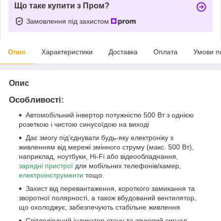
Що таке купити з Пром?
Замовлення під захистом
Опис
Характеристики
Доставка
Оплата
Умови п
Опис
Особливості:
Автомобільний інвертор потужністю 500 Вт з однією
розеткою і чистою синусоїдою на виході
Дає змогу під'єднувати будь-яку електроніку з
живленням від мережі змінного струму (макс. 500 Вт),
наприклад, ноутбуки, Hi-Fi або відеообладнання,
зарядні пристрої
для мобільних телефонів/камер,
електроінструменти
тощо.
Захист від перевантаження, короткого замикання та
зворотної полярності, а також вбудований вентилятор,
що охолоджує, забезпечують стабільне живлення
Світлодіодний індикатор стану та звуковий сигнал