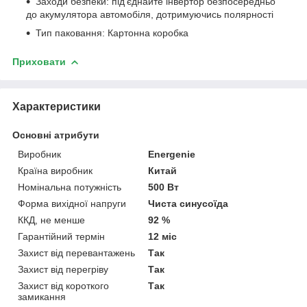
Заходи безпеки: під'єднайте інвертор безпосередньо
до акумулятора автомобіля, дотримуючись полярності
Тип паковання: Картонна коробка
Приховати
Характеристики
Основні атрибути
Виробник
Energenie
Країна виробник
Китай
Номінальна потужність
500 Вт
Форма вихідної напруги
Чиста синусоїда
ККД, не менше
92 %
Гарантійний термін
12 міс
Захист від перевантажень
Так
Захист від перегріву
Так
Захист від короткого
Так
замикання