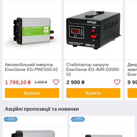
Автомобільний інвертор
Стабілізатор напруги
Джер
EnerGenie EG-PWC500-01
EnerGenie EG-AVR-D2000-
живл
01
Ener
02
1 799,10
2 999
9 9
₴
₴
1 999 ₴
Купити
Купити
Акційні пропозиції та новинки
–10%
–10%