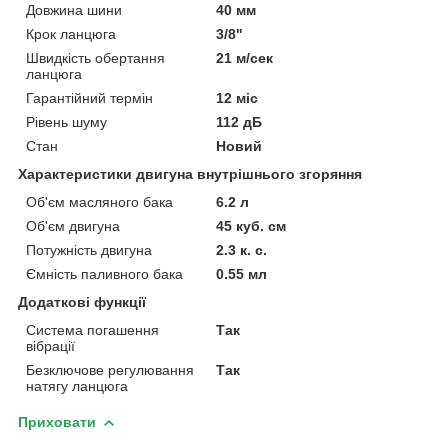
Довжина шини
40 мм
Крок ланцюга
3/8"
Швидкість обертання
21 м/сек
ланцюга
Гарантійний термін
12 міс
Рівень шуму
112 дБ
Стан
Новий
Характеристики двигуна внутрішнього згоряння
Об'єм масляного бака
6.2 л
Об'єм двигуна
45 куб. см
Потужність двигуна
2.3 к. с.
Ємність паливного бака
0.55 мл
Додаткові функції
Система погашення
Так
вібрації
Безключове регулювання
Так
натягу ланцюга
Приховати