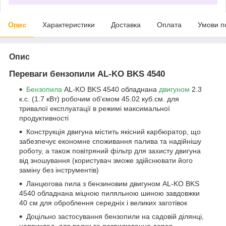
Опис
Характеристики
Доставка
Оплата
Умови п
Опис
Переваги бензопили AL-KO BKS 4540
Бензопила
AL-KO BKS 4540 обладнана
двигуном
2.3
к.с. (1.7 кВт) робочим об'ємом 45.02 куб.см. для
тривалої експлуатації в режимі максимальної
продуктивності
Конструкція двигуна містить якісний карбюратор, що
забезпечує економне споживання палива та надійнішу
роботу, а також повітряний фільтр для захисту двигуна
від зношування (користувач зможе здійснювати його
заміну без інструментів)
Ланцюгова пила з бензиновим двигуном AL-KO BKS
4540 обладнана міцною пиляльною шиною завдовжки
40 см для оброблення середніх і великих заготівок
Доцільно застосування бензопили на садовій ділянці,
наприклад, для валки та розпилювання дерев