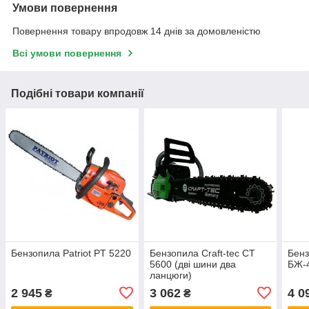
Умови повернення
Повернення товару впродовж 14 днів за домовленістю
Всі умови повернення
Подібні товари компанії
Бензопила Patriot PT 5220
Бензопила Craft-tec CT
Бенз
5600 (дві шини два
БЖ-
ланцюги)
2 945
3 062
4 0
₴
₴