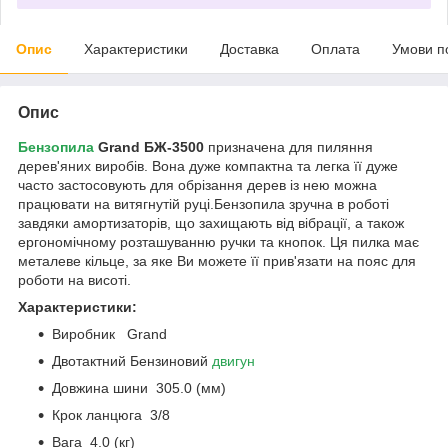
Опис
Характеристики
Доставка
Оплата
Умови п
Опис
Бензопила
Grand БЖ-3500
призначена для пиляння
дерев'яних виробів. Вона дуже компактна та легка її дуже
часто застосовують для обрізання дерев із нею можна
працювати на витягнутій руці.Бензопила зручна в роботі
завдяки амортизаторів, що захищають від вібрації, а також
ергономічному розташуванню ручки та кнопок. Ця пилка має
металеве кільце, за яке Ви можете її прив'язати на пояс для
роботи на висоті.
Характеристики:
Виробник Grand
Двотактний Бензиновий
двигун
Довжина шини 305.0 (мм)
Крок ланцюга 3/8
Вага 4.0 (кг)