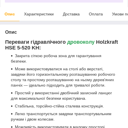
Опис
Характеристики
Доставка
Оплата
Умови п
Опис
Переваги гідравлічного
дровоколу
Holzkraft
HSE 5-520 KH:
Закрита сіткою робоча зона для гарантування
безпеки.
Може використовуватися на столі або верстаті,
завдяки його горизонтальному розташуванню робочого
столу та простому розташуванню на ньому дерев'яних
панчіх — ідеально підходить для тривалої роботи.
Простий у використанні двобічний захисний ланцюг
для максимальної безпеки користувача.
Стабільна, торсійно-стійка сталева конструкція.
Легко транспортується завдяки транспортувальним
ручкам і двом колесам.
Можливість використовувати в малому просторі.