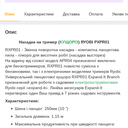
Опис
Характеристики
Доставка
Оплата
Умови п
Опис
Насадка на тример (
КУЩОРІЗ
) RYOBI PXPR01
RXPR01 - Змінна поворотна насадка - компактна ланцюгова
пила - гілкоріз для висотних робіт (насадка высторез)
На відміну від схожої моделі APR04 призначеної виключно
для бензотриммеров, RXPR01 повністю сумісна з
бензиновими, так і з електричними моделями тримерів Ryobi.
Універсальний ланцюгової кущоріз RXPR01 Expand-It Branch
призначений для роботи з садовими
електроінструментами
Ryobi серії «expand-it». Лінійка аксесуарів Expand-It
перетворює один Ваш привід в 7 різних садових інструментів.
Характеристики:
Шина і ланцюг: 250мм (10 ")
Загальна довжина: 1,15 м
Максимальна продуктивність при швидкості ланцюга: