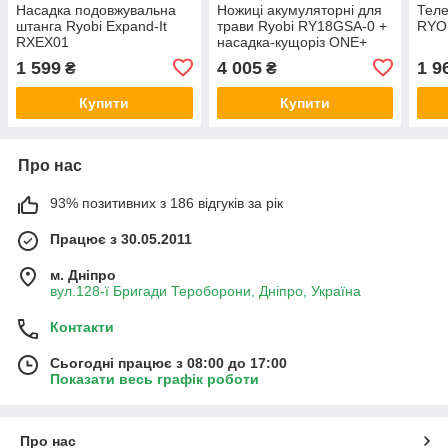
Насадка подовжувальна
Ножиці акумуляторні для
Теле
штанга Ryobi Expand-It
трави Ryobi RY18GSA-0 +
RYO
RXEX01
насадка-кущоріз ONE+
1 599
4 005
1 9
₴
₴
Купити
Купити
Про нас
93% позитивних з 186 відгуків за рік
Працює з 30.05.2011
м. Дніпро
вул.128-ї Бригади Тероборони, Дніпро, Україна
Контакти
Сьогодні працює з 08:00 до 17:00
Показати весь графік роботи
Про нас