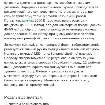
сучасним двомісним транспортним засобом з яскравим
дизайном. Харчування електричного скутера проводиться за
рахунок надійного свинцево-кислотного акумулятора, що
сприяє тривалому терміну служби і економній роботі.
Потужність
двигуна
2000 Вт дає можливість розвивати
швидкість до 55-60 км/год, але для комфортної поїздки досить
45-50 км/год. Одного повного заряду акумулятора вистачає
для подолання 60 км шляху, при цьому обов'язково треба
враховувати рельєф місцевості та навантаження на скутер.
За рахунок світлодіодним передньої фари і габаритних вогнів
реалізується вільний рух по вулицях навіть в темний час доби.
Наявність яскравої LED-панелі сприяє відмінної видимості.
Спереду використовується не регульована амортизаційна
вилка, дискові гальма спереду і барабанні – ззаду. 12 дюймові
шини дозволяють ефективно гальмувати і зменшити час
зупинки транспорту. Компактні розміри і вага дають
можливість скутеру бути маневреним на дорозі і не займати
багато місця на парковці. Модель можна замовити як у
синьому, так і в чорному кольорі.
Модель відрізняється:
· Двигуном безщіткового типу;