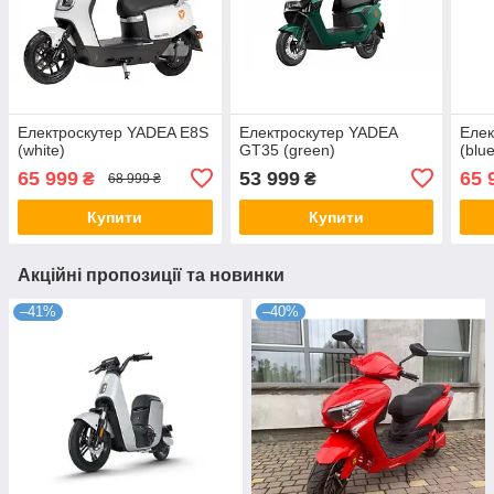
Електроскутер YADEA E8S
Електроскутер YADEA
Елек
(white)
GT35 (green)
(blu
65 999
53 999
65 
₴
₴
68 999 ₴
Купити
Купити
Акційні пропозиції та новинки
–41%
–40%