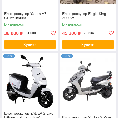
Електроскутер Yadea V7
Електроскутер Eagle King
GRAY lithium
2000W
В наявності
В наявності
36 000
45 300
₴
₴
61 000 ₴
75 334 ₴
Купити
Купити
–29%
–25%
Електроскутер YADEA S-Like
Lithium (black-yellow)
Електроскутер Yаdeа S-Way