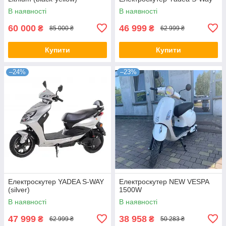
В наявності
В наявності
60 000
46 999
₴
₴
85 000 ₴
62 999 ₴
Купити
Купити
–24%
–23%
Електроскутер YADEA S-WAY
Електроскутер NEW VESPA
(silver)
1500W
В наявності
В наявності
47 999
38 958
₴
₴
62 999 ₴
50 283 ₴