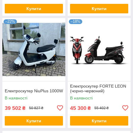
Купити
Купити
–22%
–18%
Електроскутер FORTE LEON
Електроскутер NiuPlus 1000W
(чорно-червоний)
В наявності
В наявності
39 502
45 300
₴
₴
50 827 ₴
55 402 ₴
Купити
Купити