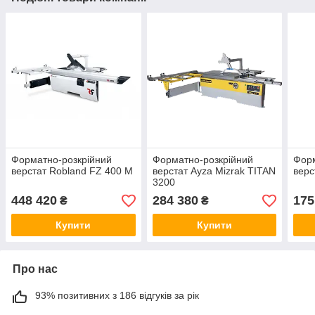
Форматно-розкрійний
Форматно-розкрійний
Форм
верстат Robland FZ 400 M
верстат Ayza Mizrak TITAN
верс
3200
448 420
284 380
175
₴
₴
Купити
Купити
Про нас
93% позитивних з 186 відгуків за рік