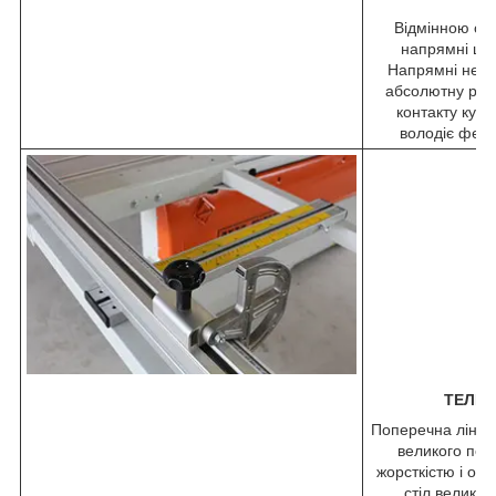
Відмінною осо
напрямні цил
Напрямні не с
абсолютну рівн
контакту куль
володіє фено
ТЕЛЕС
Поперечна лінійк
великого пер
жорсткістю і о
стіл велико