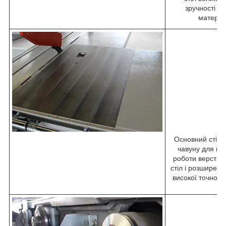
зручності з
матеріа
Основний стіл і
чавуну для кон
роботи верстата
стіл і розширен
високої точност