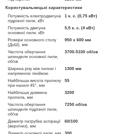
Користувальницькі характеристики
Потужність електродвигуна
1 к. с. (0,75 кВт)
підрізної пили, кВт
Потужність двигуна
5,5 к. с. (4 кВт)
основної пили, кВт
Розміри основного столу
950 x 600 мм
(ДхШ), мм
Частота обертання
3700-5100 об/хв
шпинделя основної пили,
об/хв
Ширина різу між пилою і
1300 мм
напрямною лінійкою
Найбільша висота пропилу
55
при нахилі 45°, мм
Найбільша довжина
3200
пропила, мм
Частота обертання
7250 об/хв
шпинделя підрізної пили,
об/хв
Діаметр патрубка аспірації
60/100
(верх/низ), мм
Діаметр основної пили, мм
300