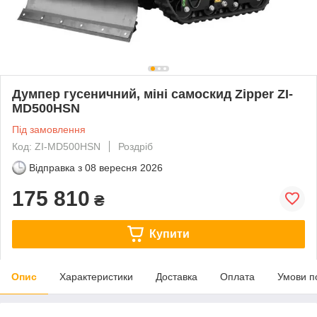
Думпер гусеничний, міні самоскид Zipper ZI-
MD500HSN
Під замовлення
Код: ZI-MD500HSN
Роздріб
Відправка з
08 вересня 2026
175 810
₴
Купити
Опис
Характеристики
Доставка
Оплата
Умови п