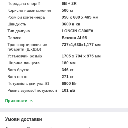
Передача енергії
6В + 2R
Корисне навантаження
500 кг
Розміри контейнера
950 х 680 х 465 мм
Швидкість
3600 в хв
Тип двигуна
LONCIN G300FA
Паливо
Бензин АІ 95
Транспортировочние
737х1,630х1,177 мм
габарити (ШхДхВ)
Установчий розмір
1705 х 704 х 975 мм
Ширина ланцюга
180 мм
Вага брутто
346 кг
Вага нетто
271 кг
Потужність двигуна S1
6800 Вт
Рівень звукової потужності
101 дБ
Приховати
Умови доставки