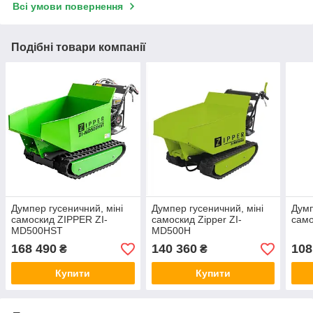
Всі умови повернення
Подібні товари компанії
Думпер гусеничний, міні
Думпер гусеничний, міні
Думп
самоскид ZIPPER ZI-
самоскид Zipper ZI-
само
MD500HST
MD500H
168 490
140 360
108
₴
₴
Купити
Купити