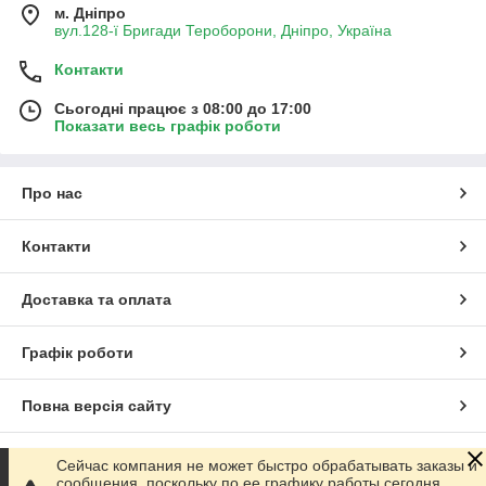
м. Дніпро
вул.128-ї Бригади Тероборони, Дніпро, Україна
Контакти
Сьогодні працює з 08:00 до 17:00
Показати весь графік роботи
Про нас
Контакти
Доставка та оплата
Графік роботи
Повна версія сайту
Сайт створено на маркетплейсі
Prom.ua
Сейчас компания не может быстро обрабатывать заказы и
сообщения, поскольку по ее графику работы сегодня