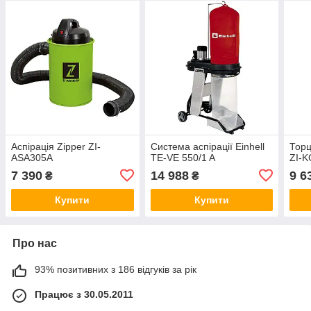
Аспірація Zipper ZI-
Система аспірації Einhell
Торц
ASA305A
TE-VE 550/1 A
ZI-
7 390
14 988
9 6
₴
₴
Купити
Купити
Про нас
93% позитивних з 186 відгуків за рік
Працює з 30.05.2011