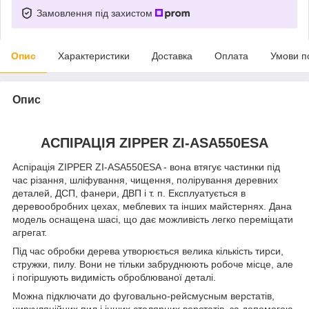
Замовлення під захистом
Опис
Характеристики
Доставка
Оплата
Умови п
Опис
АСПІРАЦІЯ ZIPPER ZI-ASA550ESA
Аспірація ZIPPER ZI-ASA550ESA - вона втягує частинки під
час різання, шліфування, чищення, полірування деревних
деталей, ДСП, фанери, ДВП і т. п. Експлуатується в
деревообробних цехах, меблевих та інших майстернях. Дана
модель оснащена шасі, що дає можливість легко переміщати
агрегат.
Під час обробки дерева утворюється велика кількість тирси,
стружки, пилу. Вони не тільки забруднюють робоче місце, але
і погіршують видимість оброблюваної деталі.
Можна підключати до фуговально-рейсмусным верстатів,