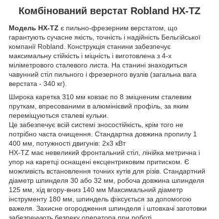
Комбінований верстат Robland HX-TZ
Модель HX-TZ
є пильно-фрезерним верстатом, що
гарантують сучасне якість, точність і надійність Бельгійської
компанії Robland. Конструкція станини забезпечує
максимальну стійкість і міцність і виготовлена з 4-х
міліметрового сталевого листа. На станині знаходиться
чавунний стіл пильного і фрезерного вузлів (загальна вага
верстата - 340 кг).
Широка каретка 310 мм ковзає по 8 зміцненим сталевим
пруткам, впресованими в алюмінієвий профіль, за яким
переміщуються сталеві кульки.
Це забезпечує всій системі зносостійкість, крім того не
потрібно часта очищення. Стандартна довжина пропилу 1
400 мм, потужності двигунів: 2х3 кВт
HX-TZ має невеликий фронтальний стіл, лінійка метрична і
упор на каретці оснащені ексцентриковим притиском. Є
можливість встановлення точних кутів для різів. Стандартний
діаметр шпинделя 30 або 32 мм, робоча довжина шпинделя
125 мм, хід вгору-вниз 140 мм Максимальний діаметр
інструменту 180 мм, шпиндель фіксується за допомогою
важеля. Захисне огородження шпинделя і штовхачі заготовки
забезпечують безпеку оператора при роботі.