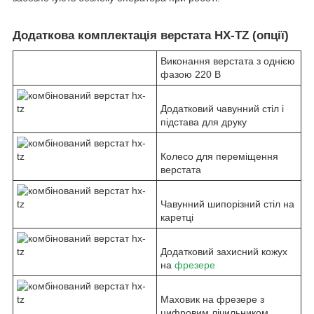
Додаткова комплектація верстата HX-TZ (опції)
Виконання верстата з однією
фазою 220 В
Додатковий чавунний стіл і
підстава для друку
Колесо для переміщення
верстата
Чавунний шипорізний стіл на
каретці
Додатковий захисний кожух
на
фрезере
Маховик на фрезере з
цифровим лічильником