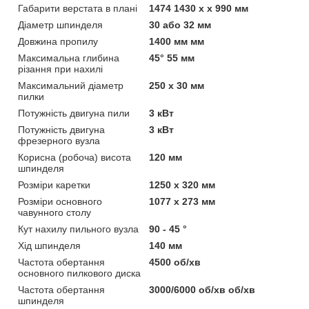
Габарити верстата в плані
1474 1430 x x 990 мм
Діаметр шпинделя
30 або 32 мм
Довжина пропилу
1400 мм мм
Максимальна глибина
45° 55 мм
різання при нахилі
Максимальний діаметр
250 х 30 мм
пилки
Потужність двигуна пили
3 кВт
Потужність двигуна
3 кВт
фрезерного вузла
Корисна (робоча) висота
120 мм
шпинделя
Розміри каретки
1250 х 320 мм
Розміри основного
1077 х 273 мм
чавунного столу
Кут нахилу пильного вузла
90 - 45 °
Хід шпинделя
140 мм
Частота обертання
4500 об/хв
основного пилкового диска
Частота обертання
3000/6000 об/хв об/хв
шпинделя