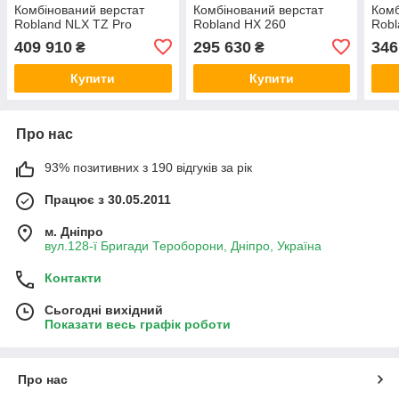
Комбінований верстат
Комбінований верстат
Комб
Robland NLX TZ Pro
Robland HX 260
Robl
409 910
295 630
346
₴
₴
Купити
Купити
Про нас
93% позитивних з 190 відгуків за рік
Працює з 30.05.2011
м. Дніпро
вул.128-ї Бригади Тероборони, Дніпро, Україна
Контакти
Сьогодні вихідний
Показати весь графік роботи
Про нас