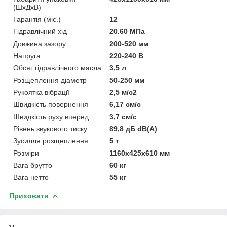
(ШхДхВ)
Гарантія (міс.)
12
Гідравлічний хід
20.60 МПа
Довжина зазору
200-520 мм
Напруга
220-240 В
Обсяг гідравлічного масла
3,5 л
Розщеплення діаметр
50-250 мм
Рукоятка вібрації
2,5 м/с2
Швидкість повернення
6,17 см/с
Швидкість руху вперед
3,7 см/с
Рівень звукового тиску
89,8 дБ dB(A)
Зусилля розщеплення
5 т
Розміри
1160x425x610 мм
Вага брутто
60 кг
Вага нетто
55 кг
Приховати