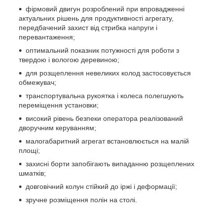
фірмовий двигун розроблений при впровадженні
актуальних рішень для продуктивності агрегату,
передбачений захист від стрибка напруги і
перевантаження;
оптимальний показник потужності для роботи з
твердою і вологою деревиною;
для розщеплення невеликих колод застосовується
обмежувач;
транспортувальна рукоятка і колеса полегшують
переміщення установки;
високий рівень безпеки оператора реалізований
дворучним керуванням;
малогабаритний агрегат встановлюється на малій
площі;
захисні борти запобігають випаданню розщеплених
шматків;
довговічний колун стійкий до іржі і деформації;
зручне розміщення полін на столі.