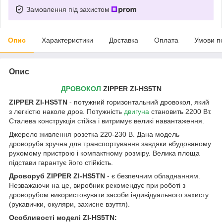
Замовлення під захистом
Опис
Характеристики
Доставка
Оплата
Умови п
Опис
ДРОВОКОЛ
ZIPPER ZI-HS5TN
ZIPPER ZI-HS5TN
- потужний горизонтальний дровокол, який
з легкістю наколе дров. Потужність
двигуна
становить 2200 Вт.
Сталева конструкція стійка і витримує великі навантаження.
Джерело живлення розетка 220-230 В. Дана модель
дроворуба зручна для транспортування завдяки вбудованому
рухомому пристрою і компактному розміру. Велика площа
підстави гарантує його стійкість.
Дроворуб ZIPPER ZI-HS5TN
- є безпечним обладнанням.
Незважаючи на це, виробник рекомендує при роботі з
дроворубом використовувати засоби індивідуального захисту
(рукавички, окуляри, захисне взуття).
Особливості моделі ZI-HS5TN: