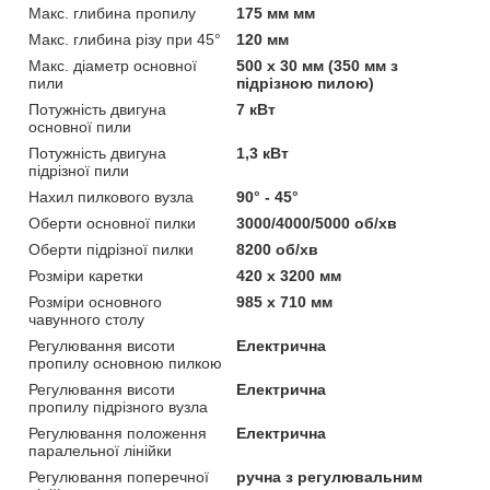
Макс. глибина пропилу
175 мм мм
Макс. глибина різу при 45°
120 мм
Макс. діаметр основної
500 x 30 мм (350 мм з
пили
підрізною пилою)
Потужність двигуна
7 кВт
основної пили
Потужність двигуна
1,3 кВт
підрізної пили
Нахил пилкового вузла
90° - 45°
Оберти основної пилки
3000/4000/5000 об/хв
Оберти підрізної пилки
8200 об/хв
Розміри каретки
420 x 3200 мм
Розміри основного
985 x 710 мм
чавунного столу
Регулювання висоти
Електрична
пропилу основною пилкою
Регулювання висоти
Електрична
пропилу підрізного вузла
Регулювання положення
Електрична
паралельної лінійки
Регулювання поперечної
ручна з регулювальним