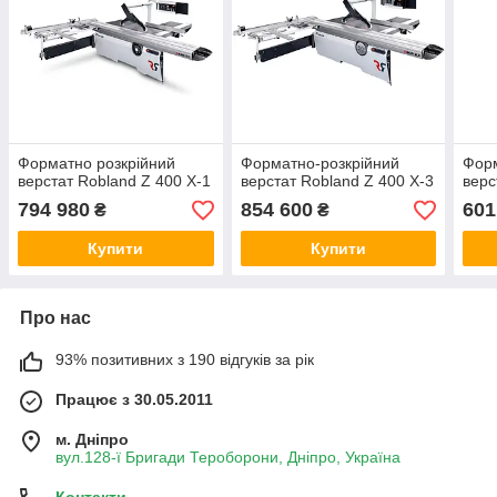
Форматно розкрійний
Форматно-розкрійний
Форм
верстат Robland Z 400 X-1
верстат Robland Z 400 X-3
верс
794 980
854 600
601
₴
₴
Купити
Купити
Про нас
93% позитивних з 190 відгуків за рік
Працює з 30.05.2011
м. Дніпро
вул.128-ї Бригади Тероборони, Дніпро, Україна