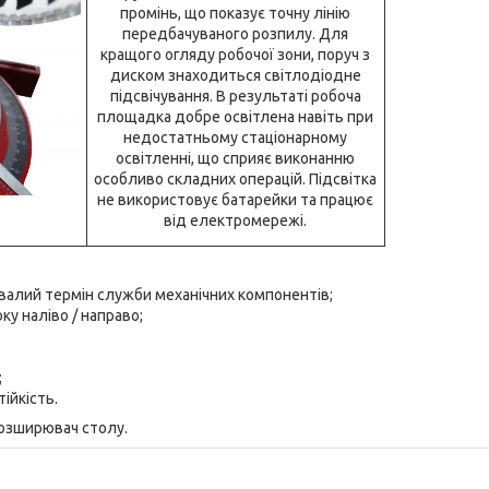
промінь, що показує точну лінію
передбачуваного розпилу. Для
кращого огляду робочої зони, поруч з
диском знаходиться світлодіодне
підсвічування. В результаті робоча
площадка добре освітлена навіть при
недостатньому стаціонарному
освітленні, що сприяє виконанню
особливо складних операцій. Підсвітка
не використовує батарейки та працює
від електромережі.
ивалий термін служби механічних компонентів;
локу наліво / направо;
;
ійкість.
розширювач столу.