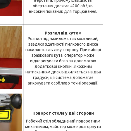
верстата. Причому швидкість
обертання досягає 4200 об \ хв,
високий показник для торцювання.
Розпил під кутом
Розпил під нахилом став можливий,
завдяки здатності пилкового диска
нахиляється в ліву сторону. При виборі
зразкового кута, оператор може
відкоригувати його за допомогою
додаткової кнопки. З кожним
натисканням диск відхиляється на два
градуси, ця система допомагає
виконувати особливо точні операції.
Поворот стола у дві сторони
Робочий стіл обладнаний поворотним
механізмом, майстер може розгорнути