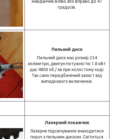
майданчик вліво або вправо до 47
градусів.
Пильний диск
Пильний диск має розмір 254
міліметри, двигун потужністю 1.8 кВт
дає 4800 об / хв при холостому ході.
Так само передбачений захист від
випадкового включення.
Лазерний покажчик
Лазерне підсвічування знаходитися
поруч з пильним диском. Світиться