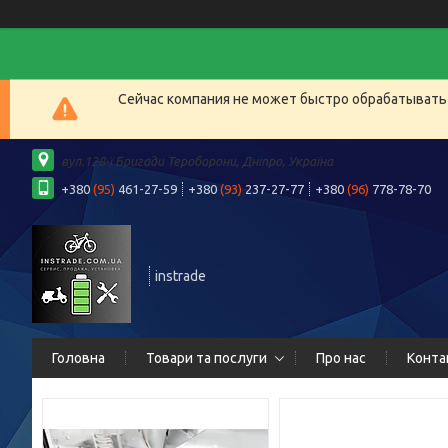
Сейчас компания не может быстро обрабатывать 
вул.128-ї Бригади Тероборони, Дніпро, Україна
+380
(95)
461-27-59
+380
(93)
237-27-77
+380
(96)
778-78-70
instrade
Головна
Товари та послуги
Про нас
Конта