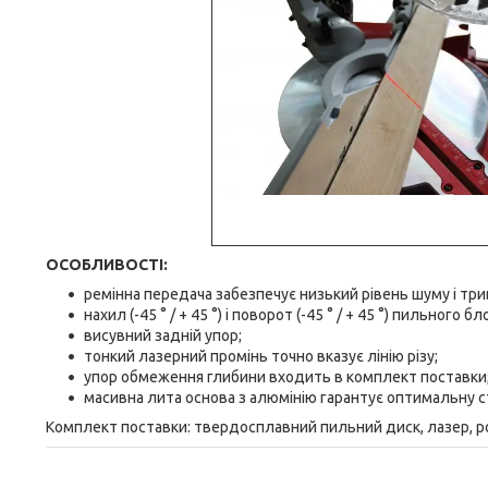
ОСОБЛИВОСТІ:
ремінна передача забезпечує низький рівень шуму і тр
нахил (-45 ° / + 45 °) і поворот (-45 ° / + 45 °) пильного б
висувний задній упор;
тонкий лазерний промінь точно вказує лінію різу;
упор обмеження глибини входить в комплект поставки
масивна лита основа з алюмінію гарантує оптимальну ст
Комплект поставки: твердосплавний пильний диск, лазер, 