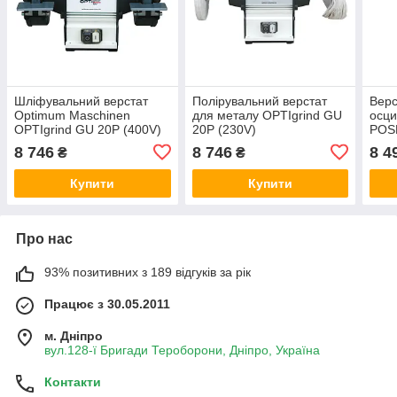
Шліфувальний верстат
Полірувальний верстат
Верс
Optimum Maschinen
для металу OPTIgrind GU
осци
OPTIgrind GU 20Р (400V)
20Р (230V)
POS
8 746
8 746
8 4
₴
₴
Купити
Купити
Про нас
93% позитивних з 189 відгуків за рік
Працює з 30.05.2011
м. Дніпро
вул.128-ї Бригади Тероборони, Дніпро, Україна
Контакти