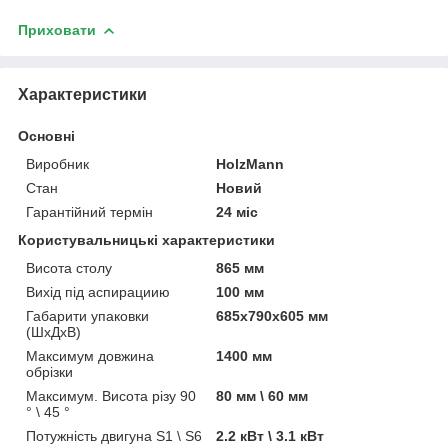
Приховати
Характеристики
Основні
Виробник
HolzMann
Стан
Новий
Гарантійний термін
24 міс
Користувальницькі характеристики
Висота столу
865 мм
Вихід під аспирациию
100 мм
Габарити упаковки
685х790х605 мм
(ШхДхВ)
Максимум довжина
1400 мм
обрізки
Максимум. Висота різу 90
80 мм \ 60 мм
° \ 45 °
Потужність двигуна S1 \ S6
2.2 кВт \ 3.1 кВт