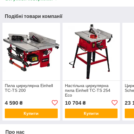
Подібні товари компанії
Пила циркулярна Einhell
Настільна циркулярна
Цирк
TC-TS 200
пила Einhell TC-TS 254
Sche
Eco
4 590
10 704
23 
₴
₴
Купити
Купити
Про нас