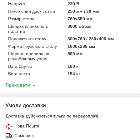
Напруга
230 В
Пиляльний диск \ отвір
250 мм \ 30 мм
Розмір столу
760x350 мм
Швидкість пильного
3600 об\хв
полотна
Подовження столу
300x760 / 280x400 мм
Формат рухомого столу
1600x238 мм
Ширина пропилу на
590 мм
рівнобіжному упорі
Вага брутто
180 кг
Вага нетто
154 кг
Приховати
Умови доставки
Доставка здійснюється тільки по передоплаті.
Нова Пошта
Самовивіз