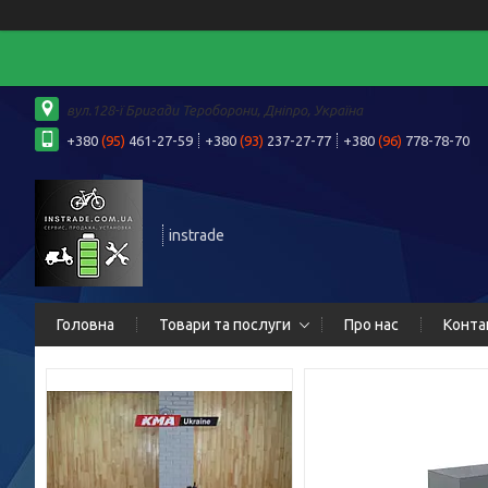
вул.128-ї Бригади Тероборони, Дніпро, Україна
+380
(95)
461-27-59
+380
(93)
237-27-77
+380
(96)
778-78-70
instrade
Головна
Товари та послуги
Про нас
Конта