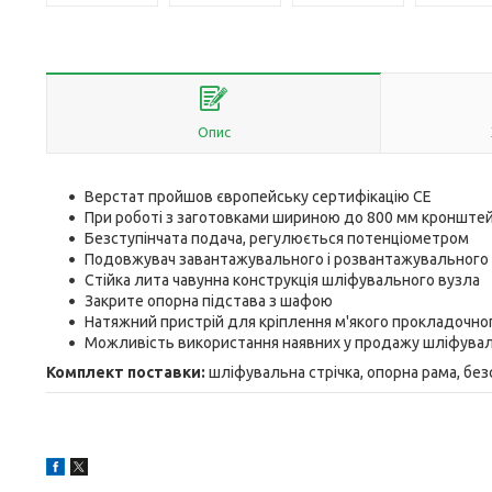
Опис
Верстат пройшов європейську сертифікацію СЕ
При роботі з заготовками шириною до 800 мм кронште
Безступінчата подача, регулюється потенціометром
Подовжувач завантажувального і розвантажувального
Стійка лита чавунна конструкція шліфувального вузла
Закрите опорна підстава з шафою
Натяжний пристрій для кріплення м'якого прокладочно
Можливість використання наявних у продажу шліфувал
Комплект поставки:
шліфувальна стрічка, опорна рама, без