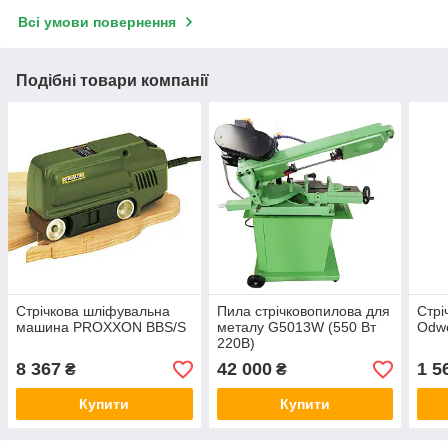
Всі умови повернення
Подібні товари компанії
Стрічкова шліфувальна
Пила стрічковопилова для
Стрі
машина PROXXON BBS/S
металу G5013W (550 Вт
Odw
220В)
8 367
42 000
1 5
₴
₴
Купити
Купити