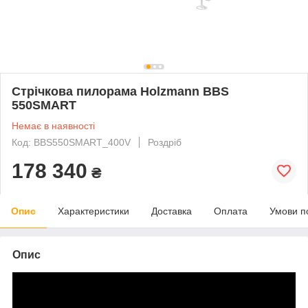
Стрічкова пилорама Holzmann BBS
550SMART
Немає в наявності
Код: BBS550SMART_400V
Роздріб
178 340
₴
Опис
Характеристики
Доставка
Оплата
Умови п
Опис