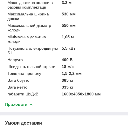
Макс. довжина колоди в
3.3 м
базовій комплектації
Максимальна ширина
530 мм
дошки
Максимальний діаметр
550 мм
колоди
Мінімальна довжина
1,05 м
колоди
Потужність електродвигуна
5,5 кВт
S1
Напруга
400 B
Швидкість пільной стрічки
18 м/с
Товщина пропилу
1,5-2,2 мм
Вага брутто
385 кг
Вага нетто
335 кг
габарити ШхДхВ
1600х4350х1800 мм
Приховати
Умови доставки