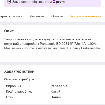
Замовлення під захистом
арактеристики
Доставка
Оплата
Умови повернення
Опис
Запропонована модель акумулятора встановлюється на
потужний електробайк Panasonic BD 20S14P 72в44Ач 100А .
Має знімний корпус з нержавіючої сталі. На раму Enduroebike.
Характеристики
Основні атрибути
Виробник
Panasonic
Країна виробник
Китай
Стан
Новий