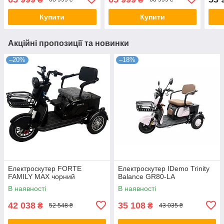
Купити
Купити
Акційні пропозиції та новинки
–20%
–18%
Електроскутер FORTE
Електроскутер IDemo Trinity
FAMILY MAX чорний
Balance GR80-LA
В наявності
В наявності
42 038
35 108
₴
₴
52 548 ₴
43 035 ₴