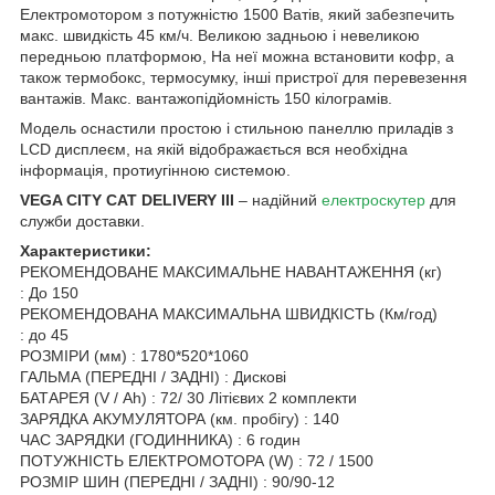
Електромотором з потужністю 1500 Ватів, який забезпечить
макс. швидкість 45 км/ч. Великою задньою і невеликою
передньою платформою, На неї можна встановити кофр, а
також термобокс, термосумку, інші пристрої для перевезення
вантажів. Макс. вантажопідйомність 150 кілограмів.
Модель оснастили простою і стильною панеллю приладів з
LCD дисплеєм, на якій відображається вся необхідна
інформація, протиугінною системою.
VEGA CITY CAT DELIVERY ІІІ
– надійний
електроскутер
для
служби доставки.
Характеристики:
РЕКОМЕНДОВАНЕ МАКСИМАЛЬНЕ НАВАНТАЖЕННЯ (кг)
: До 150
РЕКОМЕНДОВАНА МАКСИМАЛЬНА ШВИДКІСТЬ (Км/год)
: до 45
РОЗМІРИ (мм) : 1780*520*1060
ГАЛЬМА (ПЕРЕДНІ / ЗАДНІ) : Дискові
БАТАРЕЯ (V / Ah) : 72/ 30 Літієвих 2 комплекти
ЗАРЯДКА АКУМУЛЯТОРА (км. пробігу) : 140
ЧАС ЗАРЯДКИ (ГОДИННИКА) : 6 годин
ПОТУЖНІСТЬ ЕЛЕКТРОМОТОРА (W) : 72 / 1500
РОЗМІР ШИН (ПЕРЕДНІ / ЗАДНІ) : 90/90-12