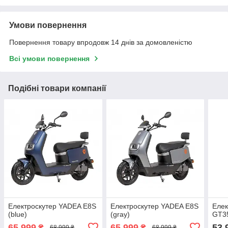
Умови повернення
Повернення товару впродовж 14 днів за домовленістю
Всі умови повернення
Подібні товари компанії
Електроскутер YADEA E8S
Електроскутер YADEA E8S
Елек
(blue)
(gray)
GT35
65 999
65 999
53 
₴
₴
68 999 ₴
68 999 ₴