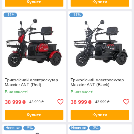
Купити
Купити
–11%
–11%
Триколісний електроскутер
Триколісний електроскутер
Maxxter ANT (Red)
Maxxter ANT (Black)
В наявності
В наявності
38 999
38 999
₴
₴
43 999 ₴
43 999 ₴
Купити
Купити
Новинка
–5%
Новинка
–3%