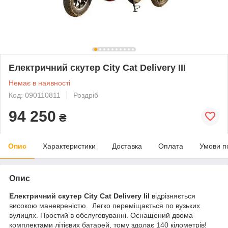
Електричний скутер City Cat Delivery ІІІ
Немає в наявності
Код: 090110811
Роздріб
94 250
₴
Опис
Характеристики
Доставка
Оплата
Умови п
Опис
Електричний скутер City Cat Delivery IiІ
відрізняється
високою маневреністю. Легко переміщається по вузьких
вулицях. Простий в обслуговуванні. Оснащений двома
комплектами літієвих батарей, тому здолає 140 кілометрів!